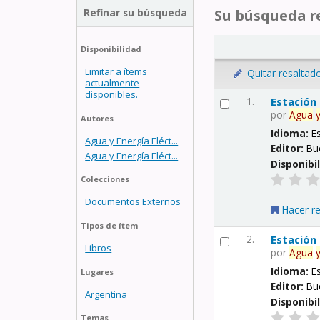
Refinar su búsqueda
Su búsqueda re
Disponibilidad
Limitar a ítems
Quitar resaltad
actualmente
disponibles.
1.
Estación
por
Agua
Autores
Idioma:
E
Agua y Energía Eléct...
Editor:
Bu
Agua y Energía Eléct...
Disponibi
Colecciones
Documentos Externos
Hacer r
Tipos de ítem
2.
Estación
Libros
por
Agua
Idioma:
E
Lugares
Editor:
Bu
Argentina
Disponibi
Temas