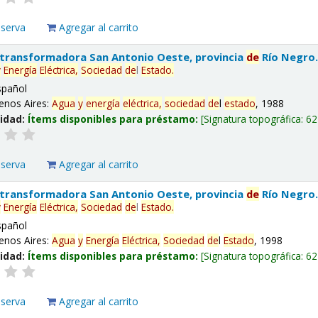
eserva
Agregar al carrito
 transformadora San Antonio Oeste, provincia
de
Río Negro
y
Energía
Eléctrica,
Sociedad
de
l
Estado
.
spañol
enos Aires:
Agua
y
energía
eléctrica,
sociedad
de
l
estado
, 1988
lidad:
Ítems disponibles para préstamo:
Signatura topográfica:
62
eserva
Agregar al carrito
 transformadora San Antonio Oeste, provincia
de
Río Negro
y
Energía
Eléctrica,
Sociedad
de
l
Estado
.
spañol
enos Aires:
Agua
y
Energía
Eléctrica,
Sociedad
de
l
Estado
, 1998
lidad:
Ítems disponibles para préstamo:
Signatura topográfica:
62
eserva
Agregar al carrito