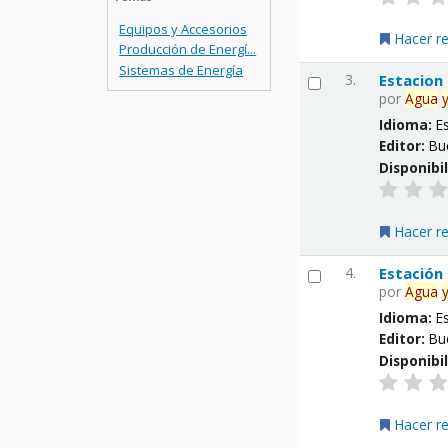
Equipos y Accesorios
Hacer r
Producción de Energí...
Sistemas de Energía
3.
Estacion
por
Agua
Idioma:
E
Editor:
Bu
Disponibi
Hacer r
4.
Estación
por
Agua
Idioma:
E
Editor:
Bu
Disponibi
Hacer r