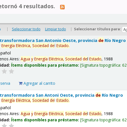
tornó 4 resultados.
|
Seleccionar todo
Limpiar todo
|
Seleccionar títulos para:
o
 transformadora San Antonio Oeste, provincia
de
Río Negro
y
Energía
Eléctrica,
Sociedad
de
l
Estado
.
spañol
enos Aires:
Agua
y
Energía
Eléctrica,
Sociedad
de
l
Estado
, 1988
lidad:
Ítems disponibles para préstamo:
Signatura topográfica:
62
eserva
Agregar al carrito
 transformadora San Antoni Oeste, provincia
de
Río Negro
y
Energía
Eléctrica,
Sociedad
de
l
Estado
.
spañol
enos Aires:
Agua
y
Energía
Eléctrica,
Sociedad
de
l
Estado
, 1988
lidad:
Ítems disponibles para préstamo:
Signatura topográfica:
62