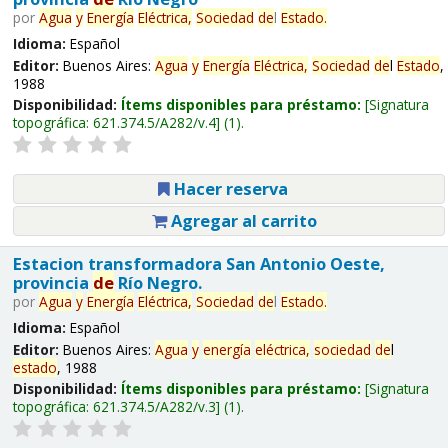
por
Agua
y
Energía
Eléctrica,
Sociedad
de
l
Estado
.
Idioma:
Español
Editor:
Buenos Aires:
Agua
y
Energía
Eléctrica,
Sociedad
de
l
Estado
,
1988
Disponibilidad:
Ítems disponibles para préstamo:
Signatura
topográfica:
621.374.5/A282/v.4
(1).
Hacer reserva
Agregar al carrito
Estacion transformadora San Antonio Oeste,
provincia
de
Río Negro.
por
Agua
y
Energía
Eléctrica,
Sociedad
de
l
Estado
.
Idioma:
Español
Editor:
Buenos Aires:
Agua
y
energía
eléctrica,
sociedad
de
l
estado
, 1988
Disponibilidad:
Ítems disponibles para préstamo:
Signatura
topográfica:
621.374.5/A282/v.3
(1).