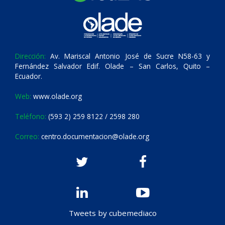
Dirección:
Av. Mariscal Antonio José de Sucre N58-63 y
Fernández Salvador Edif. Olade – San Carlos, Quito –
Ecuador.
Web:
www.olade.org
Teléfono:
(593 2) 259 8122 / 2598 280
Correo:
centro.documentacion@olade.org
Tweets by cubemediaco