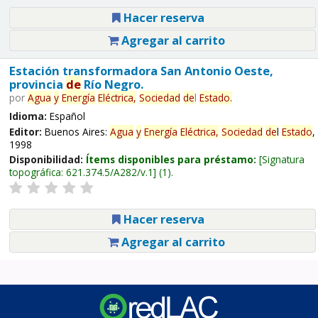
Hacer reserva
Agregar al carrito
Estación transformadora San Antonio Oeste,
provincia
de
Río Negro.
por
Agua
y
Energía
Eléctrica,
Sociedad
de
l
Estado
.
Idioma:
Español
Editor:
Buenos Aires:
Agua
y
Energía
Eléctrica,
Sociedad
de
l
Estado
,
1998
Disponibilidad:
Ítems disponibles para préstamo:
Signatura
topográfica:
621.374.5/A282/v.1
(1).
Hacer reserva
Agregar al carrito