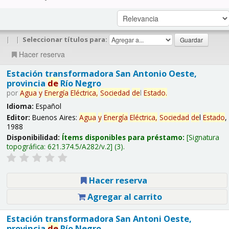
|
|
Seleccionar títulos para:
Hacer reserva
Estación transformadora San Antonio Oeste,
provincia
de
Río Negro
por
Agua
y
Energía
Eléctrica,
Sociedad
de
l
Estado
.
Idioma:
Español
Editor:
Buenos Aires:
Agua
y
Energía
Eléctrica,
Sociedad
de
l
Estado
,
1988
Disponibilidad:
Ítems disponibles para préstamo:
Signatura
topográfica:
621.374.5/A282/v.2
(3).
Hacer reserva
Agregar al carrito
Estación transformadora San Antoni Oeste,
provincia
de
Río Negro