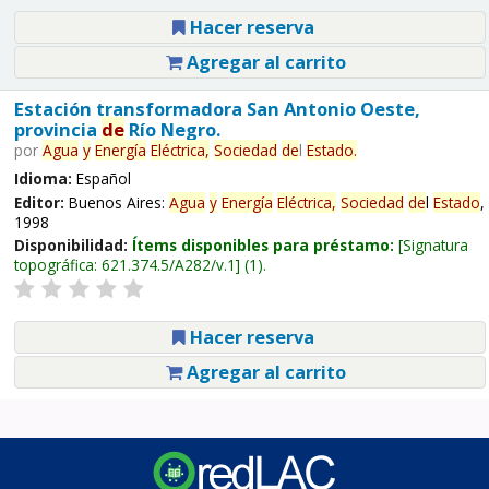
Hacer reserva
Agregar al carrito
Estación transformadora San Antonio Oeste,
provincia
de
Río Negro.
por
Agua
y
Energía
Eléctrica,
Sociedad
de
l
Estado
.
Idioma:
Español
Editor:
Buenos Aires:
Agua
y
Energía
Eléctrica,
Sociedad
de
l
Estado
,
1998
Disponibilidad:
Ítems disponibles para préstamo:
Signatura
topográfica:
621.374.5/A282/v.1
(1).
Hacer reserva
Agregar al carrito