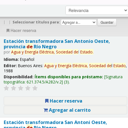
|
|
Seleccionar títulos para:
Hacer reserva
Estación transformadora San Antonio Oeste,
provincia
de
Río Negro
por
Agua
y
Energía
Eléctrica,
Sociedad
de
l
Estado
.
Idioma:
Español
Editor:
Buenos Aires:
Agua
y
Energía
Eléctrica,
Sociedad
de
l
Estado
,
1988
Disponibilidad:
Ítems disponibles para préstamo:
Signatura
topográfica:
621.374.5/A282/v.2
(3).
Hacer reserva
Agregar al carrito
Estación transformadora San Antoni Oeste,
provincia
de
Río Negro