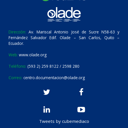
Dirección:
Av. Mariscal Antonio José de Sucre N58-63 y
Fernández Salvador Edif. Olade – San Carlos, Quito –
Ecuador.
Web:
www.olade.org
Teléfono:
(593 2) 259 8122 / 2598 280
Correo:
centro.documentacion@olade.org
Tweets by cubemediaco