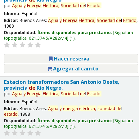
por
Agua
y
Energía
Eléctrica,
Sociedad
de
l
Estado
.
Idioma:
Español
Editor:
Buenos Aires:
Agua
y
Energía
Eléctrica,
Sociedad
de
l
Estado
,
1988
Disponibilidad:
Ítems disponibles para préstamo:
Signatura
topográfica:
621.374.5/A282/v.4
(1).
Hacer reserva
Agregar al carrito
Estacion transformadora San Antonio Oeste,
provincia
de
Río Negro.
por
Agua
y
Energía
Eléctrica,
Sociedad
de
l
Estado
.
Idioma:
Español
Editor:
Buenos Aires:
Agua
y
energía
eléctrica,
sociedad
de
l
estado
, 1988
Disponibilidad:
Ítems disponibles para préstamo:
Signatura
topográfica:
621.374.5/A282/v.3
(1).