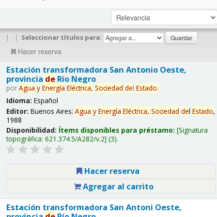
|
|
Seleccionar títulos para:
Hacer reserva
Estación transformadora San Antonio Oeste,
provincia
de
Río Negro
por
Agua
y
Energía
Eléctrica,
Sociedad
de
l
Estado
.
Idioma:
Español
Editor:
Buenos Aires:
Agua
y
Energía
Eléctrica,
Sociedad
de
l
Estado
,
1988
Disponibilidad:
Ítems disponibles para préstamo:
Signatura
topográfica:
621.374.5/A282/v.2
(3).
Hacer reserva
Agregar al carrito
Estación transformadora San Antoni Oeste,
provincia
de
Río Negro