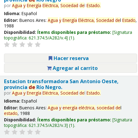
por
Agua
y
Energía
Eléctrica,
Sociedad
de
l
Estado
.
Idioma:
Español
Editor:
Buenos Aires:
Agua
y
Energía
Eléctrica,
Sociedad
de
l
Estado
,
1988
Disponibilidad:
Ítems disponibles para préstamo:
Signatura
topográfica:
621.374.5/A282/v.4
(1).
Hacer reserva
Agregar al carrito
Estacion transformadora San Antonio Oeste,
provincia
de
Río Negro.
por
Agua
y
Energía
Eléctrica,
Sociedad
de
l
Estado
.
Idioma:
Español
Editor:
Buenos Aires:
Agua
y
energía
eléctrica,
sociedad
de
l
estado
, 1988
Disponibilidad:
Ítems disponibles para préstamo:
Signatura
topográfica:
621.374.5/A282/v.3
(1).