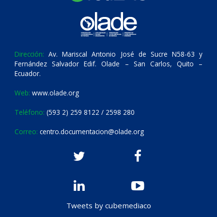
Dirección:
Av. Mariscal Antonio José de Sucre N58-63 y
Fernández Salvador Edif. Olade – San Carlos, Quito –
Ecuador.
Web:
www.olade.org
Teléfono:
(593 2) 259 8122 / 2598 280
Correo:
centro.documentacion@olade.org
Tweets by cubemediaco