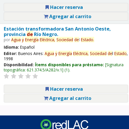
Hacer reserva
Agregar al carrito
Estación transformadora San Antonio Oeste,
provincia
de
Río Negro.
por
Agua
y
Energía
Eléctrica,
Sociedad
de
l
Estado
.
Idioma:
Español
Editor:
Buenos Aires:
Agua
y
Energía
Eléctrica,
Sociedad
de
l
Estado
,
1998
Disponibilidad:
Ítems disponibles para préstamo:
Signatura
topográfica:
621.374.5/A282/v.1
(1).
Hacer reserva
Agregar al carrito