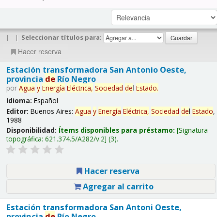
|
|
Seleccionar títulos para:
Hacer reserva
Estación transformadora San Antonio Oeste,
provincia
de
Río Negro
por
Agua
y
Energía
Eléctrica,
Sociedad
de
l
Estado
.
Idioma:
Español
Editor:
Buenos Aires:
Agua
y
Energía
Eléctrica,
Sociedad
de
l
Estado
,
1988
Disponibilidad:
Ítems disponibles para préstamo:
Signatura
topográfica:
621.374.5/A282/v.2
(3).
Hacer reserva
Agregar al carrito
Estación transformadora San Antoni Oeste,
provincia
de
Río Negro