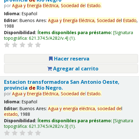
por
Agua
y
Energía
Eléctrica,
Sociedad
de
l
Estado
.
Idioma:
Español
Editor:
Buenos Aires:
Agua
y
Energía
Eléctrica,
Sociedad
de
l
Estado
,
1988
Disponibilidad:
Ítems disponibles para préstamo:
Signatura
topográfica:
621.374.5/A282/v.4
(1).
Hacer reserva
Agregar al carrito
Estacion transformadora San Antonio Oeste,
provincia
de
Río Negro.
por
Agua
y
Energía
Eléctrica,
Sociedad
de
l
Estado
.
Idioma:
Español
Editor:
Buenos Aires:
Agua
y
energía
eléctrica,
sociedad
de
l
estado
, 1988
Disponibilidad:
Ítems disponibles para préstamo:
Signatura
topográfica:
621.374.5/A282/v.3
(1).