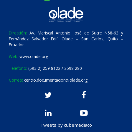
Dirección:
Av. Mariscal Antonio José de Sucre N58-63 y
Fernández Salvador Edif. Olade – San Carlos, Quito –
Ecuador.
Web:
www.olade.org
Teléfono:
(593 2) 259 8122 / 2598 280
Correo:
centro.documentacion@olade.org
Tweets by cubemediaco