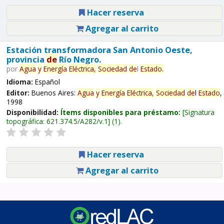
Hacer reserva
Agregar al carrito
Estación transformadora San Antonio Oeste,
provincia
de
Río Negro.
por
Agua
y
Energía
Eléctrica,
Sociedad
de
l
Estado
.
Idioma:
Español
Editor:
Buenos Aires:
Agua
y
Energía
Eléctrica,
Sociedad
de
l
Estado
,
1998
Disponibilidad:
Ítems disponibles para préstamo:
Signatura
topográfica:
621.374.5/A282/v.1
(1).
Hacer reserva
Agregar al carrito