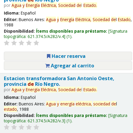
por
Agua
y
Energía
Eléctrica,
Sociedad
de
l
Estado
.
Idioma:
Español
Editor:
Buenos Aires:
Agua
y
Energía
Eléctrica,
Sociedad
de
l
Estado
,
1988
Disponibilidad:
Ítems disponibles para préstamo:
Signatura
topográfica:
621.374.5/A282/v.4
(1).
Hacer reserva
Agregar al carrito
Estacion transformadora San Antonio Oeste,
provincia
de
Río Negro.
por
Agua
y
Energía
Eléctrica,
Sociedad
de
l
Estado
.
Idioma:
Español
Editor:
Buenos Aires:
Agua
y
energía
eléctrica,
sociedad
de
l
estado
, 1988
Disponibilidad:
Ítems disponibles para préstamo:
Signatura
topográfica:
621.374.5/A282/v.3
(1).