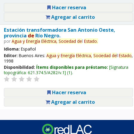
Hacer reserva
Agregar al carrito
Estación transformadora San Antonio Oeste,
provincia
de
Río Negro.
por
Agua
y
Energía
Eléctrica,
Sociedad
de
l
Estado
.
Idioma:
Español
Editor:
Buenos Aires:
Agua
y
Energía
Eléctrica,
Sociedad
de
l
Estado
,
1998
Disponibilidad:
Ítems disponibles para préstamo:
Signatura
topográfica:
621.374.5/A282/v.1
(1).
Hacer reserva
Agregar al carrito