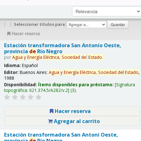
|
|
Seleccionar títulos para:
Hacer reserva
Estación transformadora San Antonio Oeste,
provincia
de
Río Negro
por
Agua
y
Energía
Eléctrica,
Sociedad
de
l
Estado
.
Idioma:
Español
Editor:
Buenos Aires:
Agua
y
Energía
Eléctrica,
Sociedad
de
l
Estado
,
1988
Disponibilidad:
Ítems disponibles para préstamo:
Signatura
topográfica:
621.374.5/A282/v.2
(3).
Hacer reserva
Agregar al carrito
Estación transformadora San Antoni Oeste,
provincia
de
Río Negro