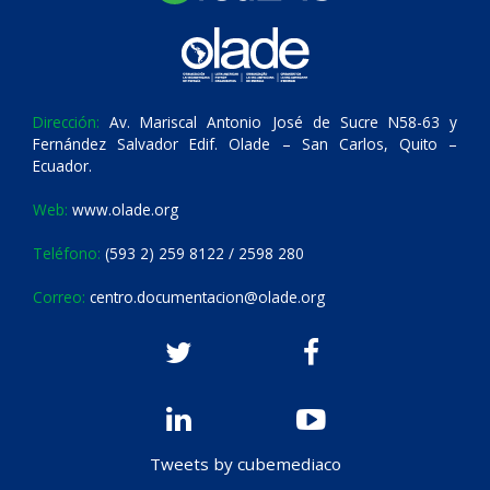
Dirección:
Av. Mariscal Antonio José de Sucre N58-63 y
Fernández Salvador Edif. Olade – San Carlos, Quito –
Ecuador.
Web:
www.olade.org
Teléfono:
(593 2) 259 8122 / 2598 280
Correo:
centro.documentacion@olade.org
Tweets by cubemediaco