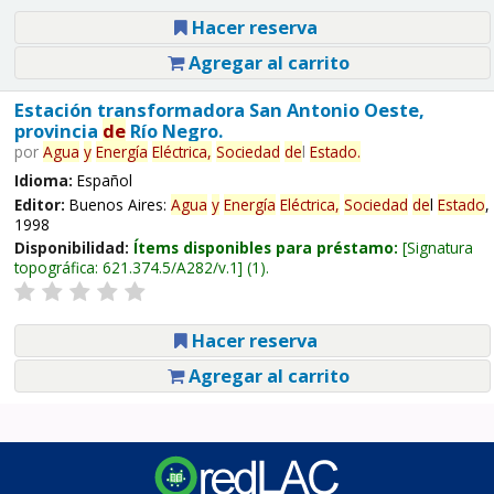
Hacer reserva
Agregar al carrito
Estación transformadora San Antonio Oeste,
provincia
de
Río Negro.
por
Agua
y
Energía
Eléctrica,
Sociedad
de
l
Estado
.
Idioma:
Español
Editor:
Buenos Aires:
Agua
y
Energía
Eléctrica,
Sociedad
de
l
Estado
,
1998
Disponibilidad:
Ítems disponibles para préstamo:
Signatura
topográfica:
621.374.5/A282/v.1
(1).
Hacer reserva
Agregar al carrito