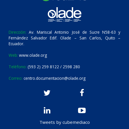
Dirección:
Av. Mariscal Antonio José de Sucre N58-63 y
Fernández Salvador Edif. Olade – San Carlos, Quito –
Ecuador.
Web:
www.olade.org
Teléfono:
(593 2) 259 8122 / 2598 280
Correo:
centro.documentacion@olade.org
Tweets by cubemediaco