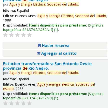
por
Agua
y
Energía
Eléctrica,
Sociedad
de
l
Estado
.
Idioma:
Español
Editor:
Buenos Aires:
Agua
y
Energía
Eléctrica,
Sociedad
de
l
Estado
,
1988
Disponibilidad:
Ítems disponibles para préstamo:
Signatura
topográfica:
621.374.5/A282/v.4
(1).
Hacer reserva
Agregar al carrito
Estacion transformadora San Antonio Oeste,
provincia
de
Río Negro.
por
Agua
y
Energía
Eléctrica,
Sociedad
de
l
Estado
.
Idioma:
Español
Editor:
Buenos Aires:
Agua
y
energía
eléctrica,
sociedad
de
l
estado
, 1988
Disponibilidad:
Ítems disponibles para préstamo:
Signatura
topográfica:
621.374.5/A282/v.3
(1).