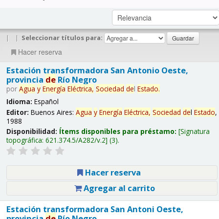
|
|
Seleccionar títulos para:
Hacer reserva
Estación transformadora San Antonio Oeste,
provincia
de
Río Negro
por
Agua
y
Energía
Eléctrica,
Sociedad
de
l
Estado
.
Idioma:
Español
Editor:
Buenos Aires:
Agua
y
Energía
Eléctrica,
Sociedad
de
l
Estado
,
1988
Disponibilidad:
Ítems disponibles para préstamo:
Signatura
topográfica:
621.374.5/A282/v.2
(3).
Hacer reserva
Agregar al carrito
Estación transformadora San Antoni Oeste,
provincia
de
Río Negro