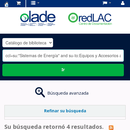
Centro
de
Documentación
OLADE
-
Ir
Búsqueda avanzada
Refinar su búsqueda
Su búsqueda retornó 4 resultados.