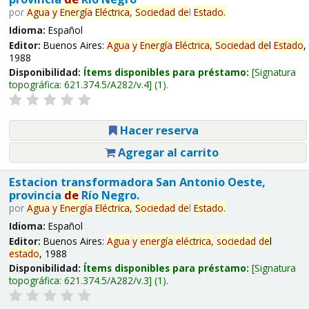
por
Agua
y
Energía
Eléctrica,
Sociedad
de
l
Estado
.
Idioma:
Español
Editor:
Buenos Aires:
Agua
y
Energía
Eléctrica,
Sociedad
de
l
Estado
,
1988
Disponibilidad:
Ítems disponibles para préstamo:
Signatura
topográfica:
621.374.5/A282/v.4
(1).
Hacer reserva
Agregar al carrito
Estacion transformadora San Antonio Oeste,
provincia
de
Río Negro.
por
Agua
y
Energía
Eléctrica,
Sociedad
de
l
Estado
.
Idioma:
Español
Editor:
Buenos Aires:
Agua
y
energía
eléctrica,
sociedad
de
l
estado
, 1988
Disponibilidad:
Ítems disponibles para préstamo:
Signatura
topográfica:
621.374.5/A282/v.3
(1).