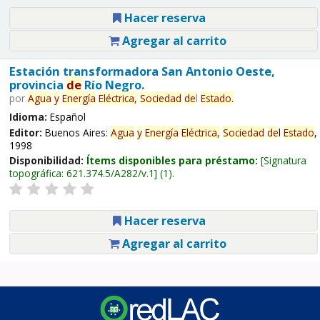
Hacer reserva
Agregar al carrito
Estación transformadora San Antonio Oeste,
provincia
de
Río Negro.
por
Agua
y
Energía
Eléctrica,
Sociedad
de
l
Estado
.
Idioma:
Español
Editor:
Buenos Aires:
Agua
y
Energía
Eléctrica,
Sociedad
de
l
Estado
,
1998
Disponibilidad:
Ítems disponibles para préstamo:
Signatura
topográfica:
621.374.5/A282/v.1
(1).
Hacer reserva
Agregar al carrito