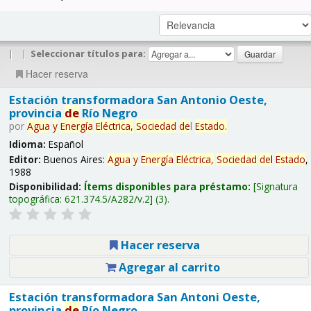
|
|
Seleccionar títulos para:
Hacer reserva
Estación transformadora San Antonio Oeste,
provincia
de
Río Negro
por
Agua
y
Energía
Eléctrica,
Sociedad
de
l
Estado
.
Idioma:
Español
Editor:
Buenos Aires:
Agua
y
Energía
Eléctrica,
Sociedad
de
l
Estado
,
1988
Disponibilidad:
Ítems disponibles para préstamo:
Signatura
topográfica:
621.374.5/A282/v.2
(3).
Hacer reserva
Agregar al carrito
Estación transformadora San Antoni Oeste,
provincia
de
Río Negro