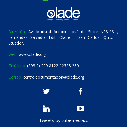
Dirección:
Av. Mariscal Antonio José de Sucre N58-63 y
Fernández Salvador Edif. Olade – San Carlos, Quito –
Ecuador.
Web:
www.olade.org
Teléfono:
(593 2) 259 8122 / 2598 280
Correo:
centro.documentacion@olade.org
Tweets by cubemediaco