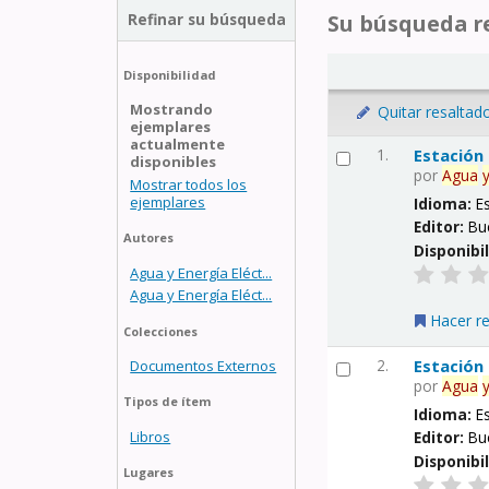
Refinar su búsqueda
Su búsqueda re
Disponibilidad
Mostrando
Quitar resaltad
ejemplares
actualmente
1.
Estación
disponibles
por
Agua
Mostrar todos los
ejemplares
Idioma:
E
Editor:
Bu
Autores
Disponibi
Agua y Energía Eléct...
Agua y Energía Eléct...
Hacer r
Colecciones
2.
Estación
Documentos Externos
por
Agua
Tipos de ítem
Idioma:
E
Libros
Editor:
Bu
Disponibi
Lugares