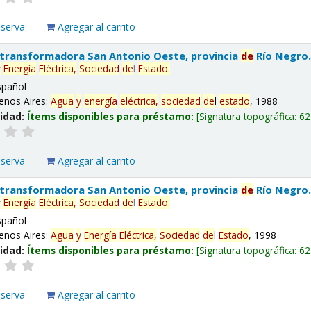
eserva
Agregar al carrito
 transformadora San Antonio Oeste, provincia
de
Río Negro
y
Energía
Eléctrica,
Sociedad
de
l
Estado
.
spañol
enos Aires:
Agua
y
energía
eléctrica,
sociedad
de
l
estado
, 1988
lidad:
Ítems disponibles para préstamo:
Signatura topográfica:
62
eserva
Agregar al carrito
 transformadora San Antonio Oeste, provincia
de
Río Negro
y
Energía
Eléctrica,
Sociedad
de
l
Estado
.
spañol
enos Aires:
Agua
y
Energía
Eléctrica,
Sociedad
de
l
Estado
, 1998
lidad:
Ítems disponibles para préstamo:
Signatura topográfica:
62
eserva
Agregar al carrito