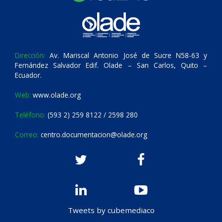
Dirección:
Av. Mariscal Antonio José de Sucre N58-63 y
Fernández Salvador Edif. Olade – San Carlos, Quito –
Ecuador.
Web:
www.olade.org
Teléfono:
(593 2) 259 8122 / 2598 280
Correo:
centro.documentacion@olade.org
Tweets by cubemediaco