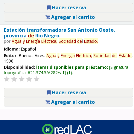
Hacer reserva
Agregar al carrito
Estación transformadora San Antonio Oeste,
provincia
de
Río Negro.
por
Agua
y
Energía
Eléctrica,
Sociedad
de
l
Estado
.
Idioma:
Español
Editor:
Buenos Aires:
Agua
y
Energía
Eléctrica,
Sociedad
de
l
Estado
,
1998
Disponibilidad:
Ítems disponibles para préstamo:
Signatura
topográfica:
621.374.5/A282/v.1
(1).
Hacer reserva
Agregar al carrito