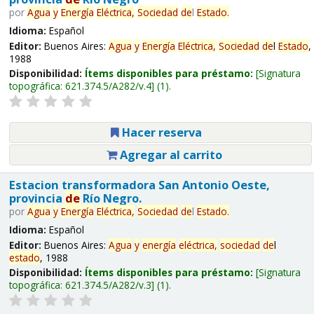
por
Agua
y
Energía
Eléctrica,
Sociedad
de
l
Estado
.
Idioma:
Español
Editor:
Buenos Aires:
Agua
y
Energía
Eléctrica,
Sociedad
de
l
Estado
,
1988
Disponibilidad:
Ítems disponibles para préstamo:
Signatura
topográfica:
621.374.5/A282/v.4
(1).
Hacer reserva
Agregar al carrito
Estacion transformadora San Antonio Oeste,
provincia
de
Río Negro.
por
Agua
y
Energía
Eléctrica,
Sociedad
de
l
Estado
.
Idioma:
Español
Editor:
Buenos Aires:
Agua
y
energía
eléctrica,
sociedad
de
l
estado
, 1988
Disponibilidad:
Ítems disponibles para préstamo:
Signatura
topográfica:
621.374.5/A282/v.3
(1).