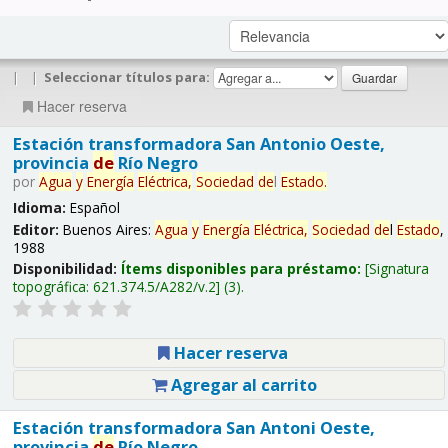
|
|
Seleccionar títulos para:
Hacer reserva
Estación transformadora San Antonio Oeste,
provincia
de
Río Negro
por
Agua
y
Energía
Eléctrica,
Sociedad
de
l
Estado
.
Idioma:
Español
Editor:
Buenos Aires:
Agua
y
Energía
Eléctrica,
Sociedad
de
l
Estado
,
1988
Disponibilidad:
Ítems disponibles para préstamo:
Signatura
topográfica:
621.374.5/A282/v.2
(3).
Hacer reserva
Agregar al carrito
Estación transformadora San Antoni Oeste,
provincia
de
Río Negro