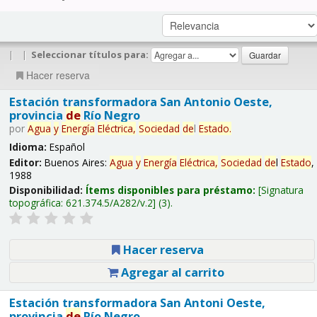
|
|
Seleccionar títulos para:
Hacer reserva
Estación transformadora San Antonio Oeste,
provincia
de
Río Negro
por
Agua
y
Energía
Eléctrica,
Sociedad
de
l
Estado
.
Idioma:
Español
Editor:
Buenos Aires:
Agua
y
Energía
Eléctrica,
Sociedad
de
l
Estado
,
1988
Disponibilidad:
Ítems disponibles para préstamo:
Signatura
topográfica:
621.374.5/A282/v.2
(3).
Hacer reserva
Agregar al carrito
Estación transformadora San Antoni Oeste,
provincia
de
Río Negro