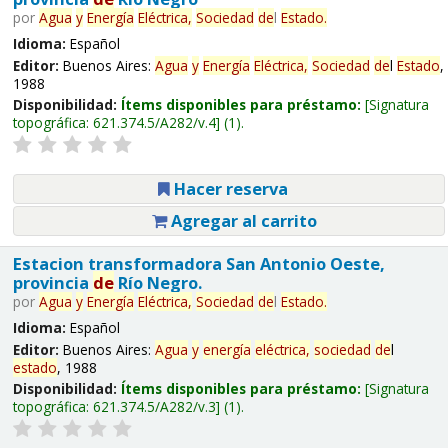
por
Agua
y
Energía
Eléctrica,
Sociedad
de
l
Estado
.
Idioma:
Español
Editor:
Buenos Aires:
Agua
y
Energía
Eléctrica,
Sociedad
de
l
Estado
,
1988
Disponibilidad:
Ítems disponibles para préstamo:
Signatura
topográfica:
621.374.5/A282/v.4
(1).
Hacer reserva
Agregar al carrito
Estacion transformadora San Antonio Oeste,
provincia
de
Río Negro.
por
Agua
y
Energía
Eléctrica,
Sociedad
de
l
Estado
.
Idioma:
Español
Editor:
Buenos Aires:
Agua
y
energía
eléctrica,
sociedad
de
l
estado
, 1988
Disponibilidad:
Ítems disponibles para préstamo:
Signatura
topográfica:
621.374.5/A282/v.3
(1).