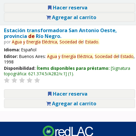
Hacer reserva
Agregar al carrito
Estación transformadora San Antonio Oeste,
provincia
de
Río Negro.
por
Agua
y
Energía
Eléctrica,
Sociedad
de
l
Estado
.
Idioma:
Español
Editor:
Buenos Aires:
Agua
y
Energía
Eléctrica,
Sociedad
de
l
Estado
,
1998
Disponibilidad:
Ítems disponibles para préstamo:
Signatura
topográfica:
621.374.5/A282/v.1
(1).
Hacer reserva
Agregar al carrito