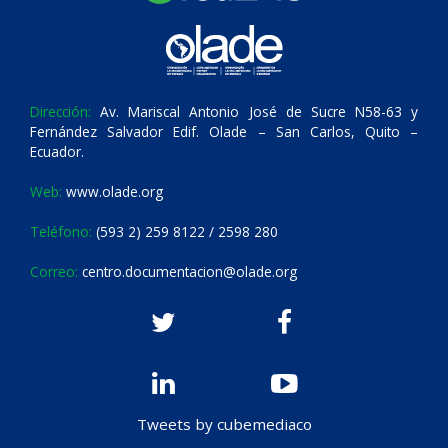
Dirección:
Av. Mariscal Antonio José de Sucre N58-63 y
Fernández Salvador Edif. Olade – San Carlos, Quito –
Ecuador.
Web:
www.olade.org
Teléfono:
(593 2) 259 8122 / 2598 280
Correo:
centro.documentacion@olade.org
Tweets by cubemediaco