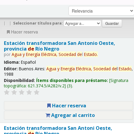
|
|
Seleccionar títulos para:
Hacer reserva
Estación transformadora San Antonio Oeste,
provincia
de
Río Negro
por
Agua
y
Energía
Eléctrica,
Sociedad
de
l
Estado
.
Idioma:
Español
Editor:
Buenos Aires:
Agua
y
Energía
Eléctrica,
Sociedad
de
l
Estado
,
1988
Disponibilidad:
Ítems disponibles para préstamo:
Signatura
topográfica:
621.374.5/A282/v.2
(3).
Hacer reserva
Agregar al carrito
Estación transformadora San Antoni Oeste,
provincia
de
Río Negro