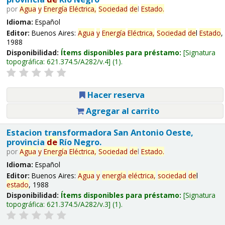
por
Agua
y
Energía
Eléctrica,
Sociedad
de
l
Estado
.
Idioma:
Español
Editor:
Buenos Aires:
Agua
y
Energía
Eléctrica,
Sociedad
de
l
Estado
,
1988
Disponibilidad:
Ítems disponibles para préstamo:
Signatura
topográfica:
621.374.5/A282/v.4
(1).
Hacer reserva
Agregar al carrito
Estacion transformadora San Antonio Oeste,
provincia
de
Río Negro.
por
Agua
y
Energía
Eléctrica,
Sociedad
de
l
Estado
.
Idioma:
Español
Editor:
Buenos Aires:
Agua
y
energía
eléctrica,
sociedad
de
l
estado
, 1988
Disponibilidad:
Ítems disponibles para préstamo:
Signatura
topográfica:
621.374.5/A282/v.3
(1).