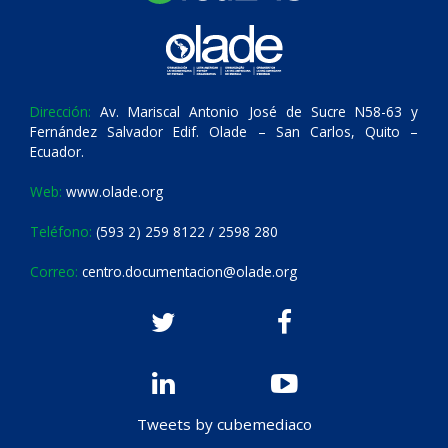
Dirección:
Av. Mariscal Antonio José de Sucre N58-63 y
Fernández Salvador Edif. Olade – San Carlos, Quito –
Ecuador.
Web:
www.olade.org
Teléfono:
(593 2) 259 8122 / 2598 280
Correo:
centro.documentacion@olade.org
Tweets by cubemediaco