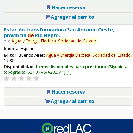
Hacer reserva
Agregar al carrito
Estación transformadora San Antonio Oeste,
provincia
de
Río Negro.
por
Agua
y
Energía
Eléctrica,
Sociedad
de
l
Estado
.
Idioma:
Español
Editor:
Buenos Aires:
Agua
y
Energía
Eléctrica,
Sociedad
de
l
Estado
,
1998
Disponibilidad:
Ítems disponibles para préstamo:
Signatura
topográfica:
621.374.5/A282/v.1
(1).
Hacer reserva
Agregar al carrito