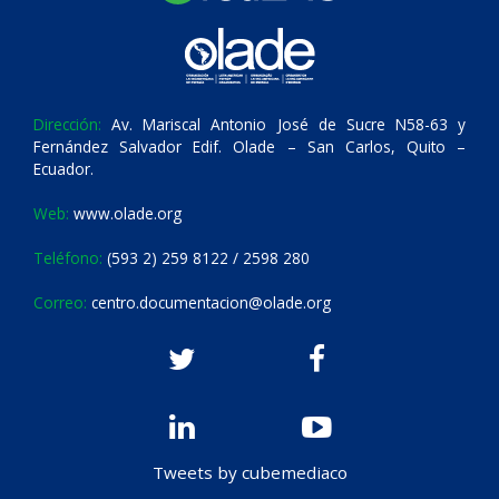
Dirección:
Av. Mariscal Antonio José de Sucre N58-63 y
Fernández Salvador Edif. Olade – San Carlos, Quito –
Ecuador.
Web:
www.olade.org
Teléfono:
(593 2) 259 8122 / 2598 280
Correo:
centro.documentacion@olade.org
Tweets by cubemediaco