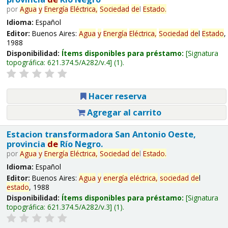
por
Agua
y
Energía
Eléctrica,
Sociedad
de
l
Estado
.
Idioma:
Español
Editor:
Buenos Aires:
Agua
y
Energía
Eléctrica,
Sociedad
de
l
Estado
,
1988
Disponibilidad:
Ítems disponibles para préstamo:
Signatura
topográfica:
621.374.5/A282/v.4
(1).
Hacer reserva
Agregar al carrito
Estacion transformadora San Antonio Oeste,
provincia
de
Río Negro.
por
Agua
y
Energía
Eléctrica,
Sociedad
de
l
Estado
.
Idioma:
Español
Editor:
Buenos Aires:
Agua
y
energía
eléctrica,
sociedad
de
l
estado
, 1988
Disponibilidad:
Ítems disponibles para préstamo:
Signatura
topográfica:
621.374.5/A282/v.3
(1).