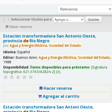
|
|
Seleccionar títulos para:
Hacer reserva
Estación transformadora San Antonio Oeste,
provincia
de
Río Negro
por
Agua
y
Energía
Eléctrica,
Sociedad
de
l
Estado
.
Idioma:
Español
Editor:
Buenos Aires:
Agua
y
Energía
Eléctrica,
Sociedad
de
l
Estado
,
1988
Disponibilidad:
Ítems disponibles para préstamo:
Signatura
topográfica:
621.374.5/A282/v.2
(3).
Hacer reserva
Agregar al carrito
Estación transformadora San Antoni Oeste,
provincia
de
Río Negro