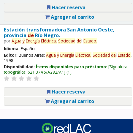
Hacer reserva
Agregar al carrito
Estación transformadora San Antonio Oeste,
provincia
de
Río Negro.
por
Agua
y
Energía
Eléctrica,
Sociedad
de
l
Estado
.
Idioma:
Español
Editor:
Buenos Aires:
Agua
y
Energía
Eléctrica,
Sociedad
de
l
Estado
,
1998
Disponibilidad:
Ítems disponibles para préstamo:
Signatura
topográfica:
621.374.5/A282/v.1
(1).
Hacer reserva
Agregar al carrito