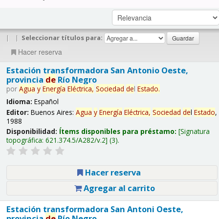
|
|
Seleccionar títulos para:
Hacer reserva
Estación transformadora San Antonio Oeste,
provincia
de
Río Negro
por
Agua
y
Energía
Eléctrica,
Sociedad
de
l
Estado
.
Idioma:
Español
Editor:
Buenos Aires:
Agua
y
Energía
Eléctrica,
Sociedad
de
l
Estado
,
1988
Disponibilidad:
Ítems disponibles para préstamo:
Signatura
topográfica:
621.374.5/A282/v.2
(3).
Hacer reserva
Agregar al carrito
Estación transformadora San Antoni Oeste,
provincia
de
Río Negro