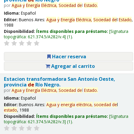
por
Agua
y
Energía
Eléctrica,
Sociedad
de
l
Estado
.
Idioma:
Español
Editor:
Buenos Aires:
Agua
y
Energía
Eléctrica,
Sociedad
de
l
Estado
,
1988
Disponibilidad:
Ítems disponibles para préstamo:
Signatura
topográfica:
621.374.5/A282/v.4
(1).
Hacer reserva
Agregar al carrito
Estacion transformadora San Antonio Oeste,
provincia
de
Río Negro.
por
Agua
y
Energía
Eléctrica,
Sociedad
de
l
Estado
.
Idioma:
Español
Editor:
Buenos Aires:
Agua
y
energía
eléctrica,
sociedad
de
l
estado
, 1988
Disponibilidad:
Ítems disponibles para préstamo:
Signatura
topográfica:
621.374.5/A282/v.3
(1).