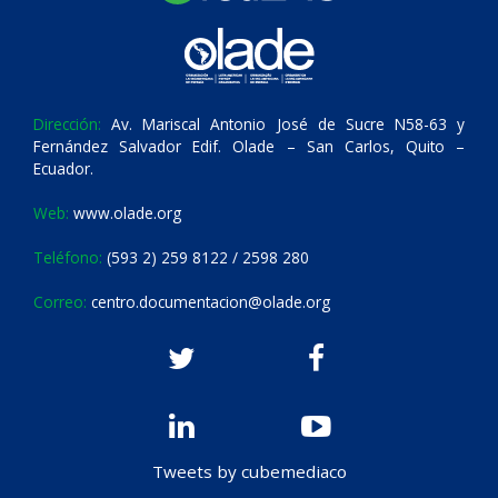
Dirección:
Av. Mariscal Antonio José de Sucre N58-63 y
Fernández Salvador Edif. Olade – San Carlos, Quito –
Ecuador.
Web:
www.olade.org
Teléfono:
(593 2) 259 8122 / 2598 280
Correo:
centro.documentacion@olade.org
Tweets by cubemediaco