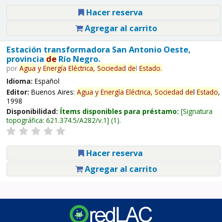
Hacer reserva
Agregar al carrito
Estación transformadora San Antonio Oeste,
provincia
de
Río Negro.
por
Agua
y
Energía
Eléctrica,
Sociedad
de
l
Estado
.
Idioma:
Español
Editor:
Buenos Aires:
Agua
y
Energía
Eléctrica,
Sociedad
de
l
Estado
,
1998
Disponibilidad:
Ítems disponibles para préstamo:
Signatura
topográfica:
621.374.5/A282/v.1
(1).
Hacer reserva
Agregar al carrito