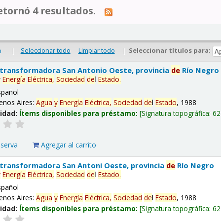
tornó 4 resultados.
|
Seleccionar todo
Limpiar todo
|
Seleccionar títulos para:
o
 transformadora San Antonio Oeste, provincia
de
Río Negro
y
Energía
Eléctrica,
Sociedad
de
l
Estado
.
spañol
enos Aires:
Agua
y
Energía
Eléctrica,
Sociedad
de
l
Estado
, 1988
lidad:
Ítems disponibles para préstamo:
Signatura topográfica:
62
eserva
Agregar al carrito
 transformadora San Antoni Oeste, provincia
de
Río Negro
y
Energía
Eléctrica,
Sociedad
de
l
Estado
.
spañol
enos Aires:
Agua
y
Energía
Eléctrica,
Sociedad
de
l
Estado
, 1988
lidad:
Ítems disponibles para préstamo:
Signatura topográfica:
62