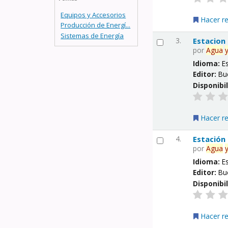
Equipos y Accesorios
Hacer r
Producción de Energí...
Sistemas de Energía
3.
Estacion
por
Agua
Idioma:
E
Editor:
Bu
Disponibi
Hacer r
4.
Estación
por
Agua
Idioma:
E
Editor:
Bu
Disponibi
Hacer r