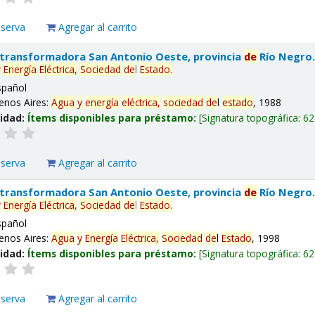
eserva
Agregar al carrito
 transformadora San Antonio Oeste, provincia
de
Río Negro
y
Energía
Eléctrica,
Sociedad
de
l
Estado
.
spañol
enos Aires:
Agua
y
energía
eléctrica,
sociedad
de
l
estado
, 1988
lidad:
Ítems disponibles para préstamo:
Signatura topográfica:
62
eserva
Agregar al carrito
 transformadora San Antonio Oeste, provincia
de
Río Negro
y
Energía
Eléctrica,
Sociedad
de
l
Estado
.
spañol
enos Aires:
Agua
y
Energía
Eléctrica,
Sociedad
de
l
Estado
, 1998
lidad:
Ítems disponibles para préstamo:
Signatura topográfica:
62
eserva
Agregar al carrito