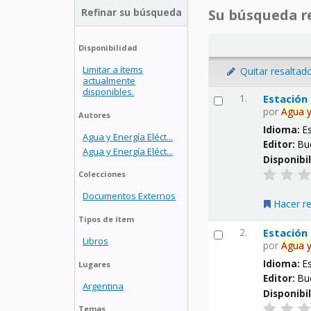
Refinar su búsqueda
Su búsqueda re
Disponibilidad
Limitar a ítems
Quitar resaltad
actualmente
disponibles.
1.
Estación
por
Agua
Autores
Idioma:
E
Agua y Energía Eléct...
Editor:
Bu
Agua y Energía Eléct...
Disponibi
Colecciones
Documentos Externos
Hacer r
Tipos de ítem
2.
Estación
Libros
por
Agua
Idioma:
E
Lugares
Editor:
Bu
Argentina
Disponibi
Temas