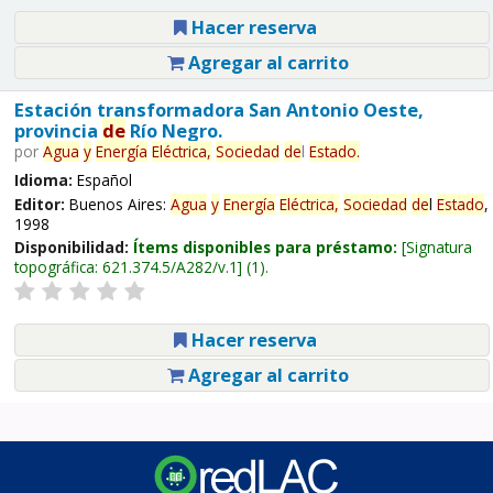
Hacer reserva
Agregar al carrito
Estación transformadora San Antonio Oeste,
provincia
de
Río Negro.
por
Agua
y
Energía
Eléctrica,
Sociedad
de
l
Estado
.
Idioma:
Español
Editor:
Buenos Aires:
Agua
y
Energía
Eléctrica,
Sociedad
de
l
Estado
,
1998
Disponibilidad:
Ítems disponibles para préstamo:
Signatura
topográfica:
621.374.5/A282/v.1
(1).
Hacer reserva
Agregar al carrito