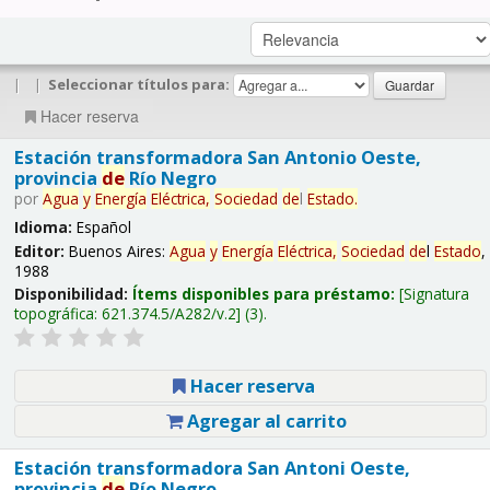
|
|
Seleccionar títulos para:
Hacer reserva
Estación transformadora San Antonio Oeste,
provincia
de
Río Negro
por
Agua
y
Energía
Eléctrica,
Sociedad
de
l
Estado
.
Idioma:
Español
Editor:
Buenos Aires:
Agua
y
Energía
Eléctrica,
Sociedad
de
l
Estado
,
1988
Disponibilidad:
Ítems disponibles para préstamo:
Signatura
topográfica:
621.374.5/A282/v.2
(3).
Hacer reserva
Agregar al carrito
Estación transformadora San Antoni Oeste,
provincia
de
Río Negro