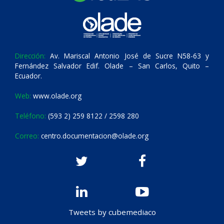
Dirección:
Av. Mariscal Antonio José de Sucre N58-63 y
Fernández Salvador Edif. Olade – San Carlos, Quito –
Ecuador.
Web:
www.olade.org
Teléfono:
(593 2) 259 8122 / 2598 280
Correo:
centro.documentacion@olade.org
Tweets by cubemediaco