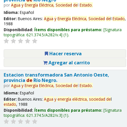
por
Agua
y
Energía
Eléctrica,
Sociedad
de
l
Estado
.
Idioma:
Español
Editor:
Buenos Aires:
Agua
y
Energía
Eléctrica,
Sociedad
de
l
Estado
,
1988
Disponibilidad:
Ítems disponibles para préstamo:
Signatura
topográfica:
621.374.5/A282/v.4
(1).
Hacer reserva
Agregar al carrito
Estacion transformadora San Antonio Oeste,
provincia
de
Río Negro.
por
Agua
y
Energía
Eléctrica,
Sociedad
de
l
Estado
.
Idioma:
Español
Editor:
Buenos Aires:
Agua
y
energía
eléctrica,
sociedad
de
l
estado
, 1988
Disponibilidad:
Ítems disponibles para préstamo:
Signatura
topográfica:
621.374.5/A282/v.3
(1).