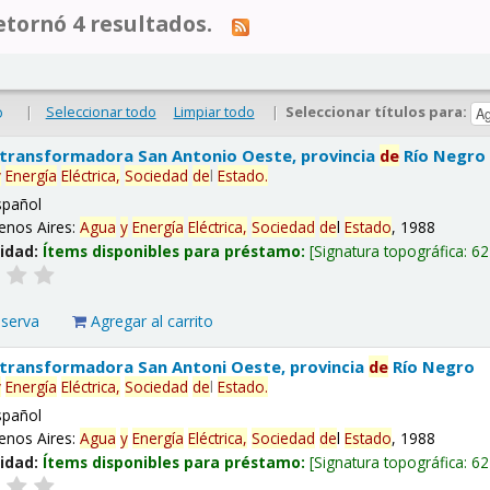
tornó 4 resultados.
|
Seleccionar todo
Limpiar todo
|
Seleccionar títulos para:
o
 transformadora San Antonio Oeste, provincia
de
Río Negro
y
Energía
Eléctrica,
Sociedad
de
l
Estado
.
spañol
enos Aires:
Agua
y
Energía
Eléctrica,
Sociedad
de
l
Estado
, 1988
lidad:
Ítems disponibles para préstamo:
Signatura topográfica:
62
eserva
Agregar al carrito
 transformadora San Antoni Oeste, provincia
de
Río Negro
y
Energía
Eléctrica,
Sociedad
de
l
Estado
.
spañol
enos Aires:
Agua
y
Energía
Eléctrica,
Sociedad
de
l
Estado
, 1988
lidad:
Ítems disponibles para préstamo:
Signatura topográfica:
62