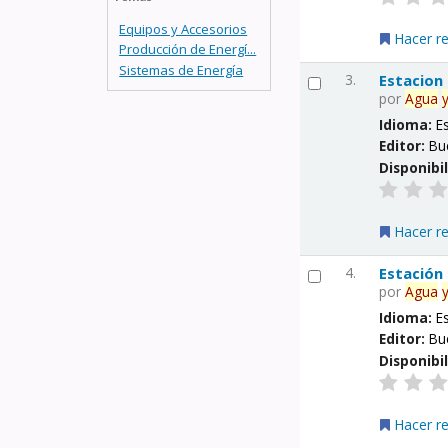
Equipos y Accesorios
Hacer r
Producción de Energí...
Sistemas de Energía
3.
Estacion
por
Agua
Idioma:
E
Editor:
Bu
Disponibi
Hacer r
4.
Estación
por
Agua
Idioma:
E
Editor:
Bu
Disponibi
Hacer r