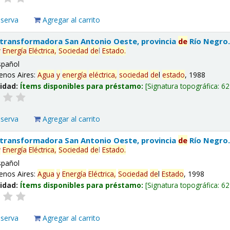
eserva
Agregar al carrito
 transformadora San Antonio Oeste, provincia
de
Río Negro
y
Energía
Eléctrica,
Sociedad
de
l
Estado
.
spañol
enos Aires:
Agua
y
energía
eléctrica,
sociedad
de
l
estado
, 1988
lidad:
Ítems disponibles para préstamo:
Signatura topográfica:
62
eserva
Agregar al carrito
 transformadora San Antonio Oeste, provincia
de
Río Negro
y
Energía
Eléctrica,
Sociedad
de
l
Estado
.
spañol
enos Aires:
Agua
y
Energía
Eléctrica,
Sociedad
de
l
Estado
, 1998
lidad:
Ítems disponibles para préstamo:
Signatura topográfica:
62
eserva
Agregar al carrito