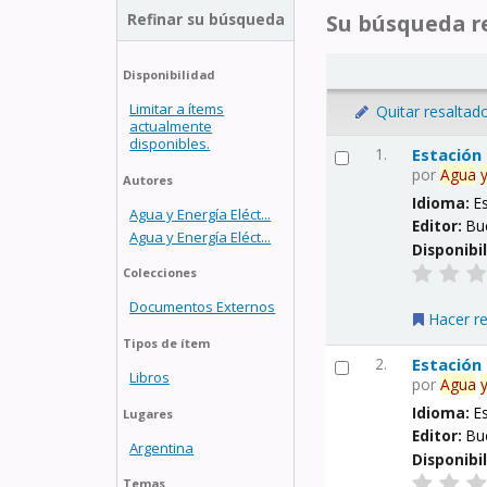
Refinar su búsqueda
Su búsqueda re
Disponibilidad
Limitar a ítems
Quitar resaltad
actualmente
disponibles.
1.
Estación
por
Agua
Autores
Idioma:
E
Agua y Energía Eléct...
Editor:
Bu
Agua y Energía Eléct...
Disponibi
Colecciones
Documentos Externos
Hacer r
Tipos de ítem
2.
Estación
Libros
por
Agua
Idioma:
E
Lugares
Editor:
Bu
Argentina
Disponibi
Temas