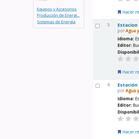
Equipos y Accesorios
Hacer r
Producción de Energí...
Sistemas de Energía
3.
Estacion
por
Agua
Idioma:
E
Editor:
Bu
Disponibi
Hacer r
4.
Estación
por
Agua
Idioma:
E
Editor:
Bu
Disponibi
Hacer r