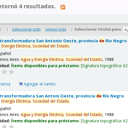
tornó 4 resultados.
|
Seleccionar todo
Limpiar todo
|
Seleccionar títulos para:
o
 transformadora San Antonio Oeste, provincia
de
Río Negro
y
Energía
Eléctrica,
Sociedad
de
l
Estado
.
spañol
enos Aires:
Agua
y
Energía
Eléctrica,
Sociedad
de
l
Estado
, 1988
lidad:
Ítems disponibles para préstamo:
Signatura topográfica:
62
eserva
Agregar al carrito
 transformadora San Antoni Oeste, provincia
de
Río Negro
y
Energía
Eléctrica,
Sociedad
de
l
Estado
.
spañol
enos Aires:
Agua
y
Energía
Eléctrica,
Sociedad
de
l
Estado
, 1988
lidad:
Ítems disponibles para préstamo:
Signatura topográfica:
62