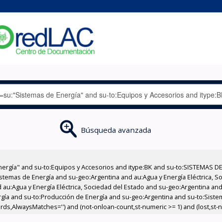
Búsqueda avanzada
nergía" and su-to:Equipos y Accesorios and itype:BK and su-to:SISTEMAS D
stemas de Energía and su-geo:Argentina and au:Agua y Energía Eléctrica, Soc
au:Agua y Energía Eléctrica, Sociedad del Estado and su-geo:Argentina and 
rgía and su-to:Producción de Energía and su-geo:Argentina and su-to:Siste
rds,AlwaysMatches='') and (not-onloan-count,st-numeric >= 1) and (lost,st-n