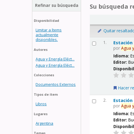
Refinar su búsqueda
Su búsqueda re
Disponibilidad
Limitar a ítems
Quitar resaltad
actualmente
disponibles.
1.
Estación
por
Agua
Autores
Idioma:
E
Agua y Energía Eléct...
Editor:
Bu
Agua y Energía Eléct...
Disponibi
Colecciones
Documentos Externos
Hacer r
Tipos de ítem
2.
Estación
Libros
por
Agua
Idioma:
E
Lugares
Editor:
Bu
Argentina
Disponibi
Temas