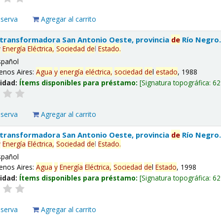
eserva
Agregar al carrito
 transformadora San Antonio Oeste, provincia
de
Río Negro
y
Energía
Eléctrica,
Sociedad
de
l
Estado
.
spañol
enos Aires:
Agua
y
energía
eléctrica,
sociedad
de
l
estado
, 1988
lidad:
Ítems disponibles para préstamo:
Signatura topográfica:
62
eserva
Agregar al carrito
 transformadora San Antonio Oeste, provincia
de
Río Negro
y
Energía
Eléctrica,
Sociedad
de
l
Estado
.
spañol
enos Aires:
Agua
y
Energía
Eléctrica,
Sociedad
de
l
Estado
, 1998
lidad:
Ítems disponibles para préstamo:
Signatura topográfica:
62
eserva
Agregar al carrito