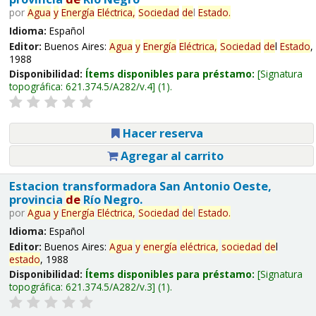
por
Agua
y
Energía
Eléctrica,
Sociedad
de
l
Estado
.
Idioma:
Español
Editor:
Buenos Aires:
Agua
y
Energía
Eléctrica,
Sociedad
de
l
Estado
,
1988
Disponibilidad:
Ítems disponibles para préstamo:
Signatura
topográfica:
621.374.5/A282/v.4
(1).
Hacer reserva
Agregar al carrito
Estacion transformadora San Antonio Oeste,
provincia
de
Río Negro.
por
Agua
y
Energía
Eléctrica,
Sociedad
de
l
Estado
.
Idioma:
Español
Editor:
Buenos Aires:
Agua
y
energía
eléctrica,
sociedad
de
l
estado
, 1988
Disponibilidad:
Ítems disponibles para préstamo:
Signatura
topográfica:
621.374.5/A282/v.3
(1).