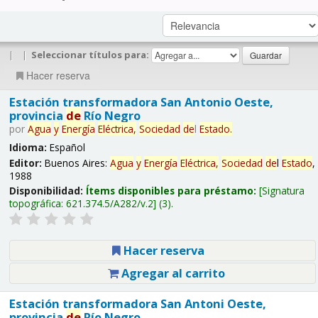
|
|
Seleccionar títulos para:
Hacer reserva
Estación transformadora San Antonio Oeste,
provincia
de
Río Negro
por
Agua
y
Energía
Eléctrica,
Sociedad
de
l
Estado
.
Idioma:
Español
Editor:
Buenos Aires:
Agua
y
Energía
Eléctrica,
Sociedad
de
l
Estado
,
1988
Disponibilidad:
Ítems disponibles para préstamo:
Signatura
topográfica:
621.374.5/A282/v.2
(3).
Hacer reserva
Agregar al carrito
Estación transformadora San Antoni Oeste,
provincia
de
Río Negro