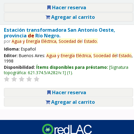
Hacer reserva
Agregar al carrito
Estación transformadora San Antonio Oeste,
provincia
de
Río Negro.
por
Agua
y
Energía
Eléctrica,
Sociedad
de
l
Estado
.
Idioma:
Español
Editor:
Buenos Aires:
Agua
y
Energía
Eléctrica,
Sociedad
de
l
Estado
,
1998
Disponibilidad:
Ítems disponibles para préstamo:
Signatura
topográfica:
621.374.5/A282/v.1
(1).
Hacer reserva
Agregar al carrito