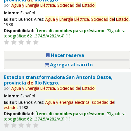
por
Agua
y
Energía
Eléctrica,
Sociedad
de
l
Estado
.
Idioma:
Español
Editor:
Buenos Aires:
Agua
y
Energía
Eléctrica,
Sociedad
de
l
Estado
,
1988
Disponibilidad:
Ítems disponibles para préstamo:
Signatura
topográfica:
621.374.5/A282/v.4
(1).
Hacer reserva
Agregar al carrito
Estacion transformadora San Antonio Oeste,
provincia
de
Río Negro.
por
Agua
y
Energía
Eléctrica,
Sociedad
de
l
Estado
.
Idioma:
Español
Editor:
Buenos Aires:
Agua
y
energía
eléctrica,
sociedad
de
l
estado
, 1988
Disponibilidad:
Ítems disponibles para préstamo:
Signatura
topográfica:
621.374.5/A282/v.3
(1).