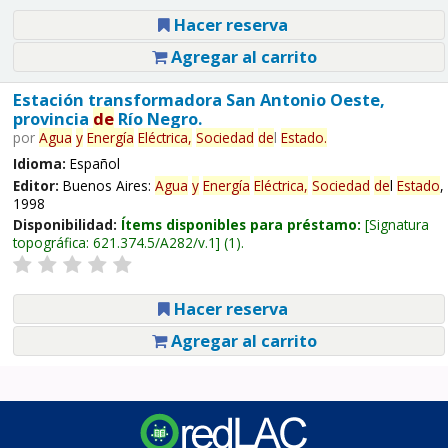
Hacer reserva
Agregar al carrito
Estación transformadora San Antonio Oeste,
provincia
de
Río Negro.
por
Agua
y
Energía
Eléctrica,
Sociedad
de
l
Estado
.
Idioma:
Español
Editor:
Buenos Aires:
Agua
y
Energía
Eléctrica,
Sociedad
de
l
Estado
,
1998
Disponibilidad:
Ítems disponibles para préstamo:
Signatura
topográfica:
621.374.5/A282/v.1
(1).
Hacer reserva
Agregar al carrito