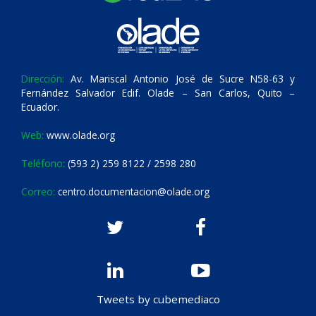
Dirección:
Av. Mariscal Antonio José de Sucre N58-63 y
Fernández Salvador Edif. Olade – San Carlos, Quito –
Ecuador.
Web:
www.olade.org
Teléfono:
(593 2) 259 8122 / 2598 280
Correo:
centro.documentacion@olade.org
Tweets by cubemediaco