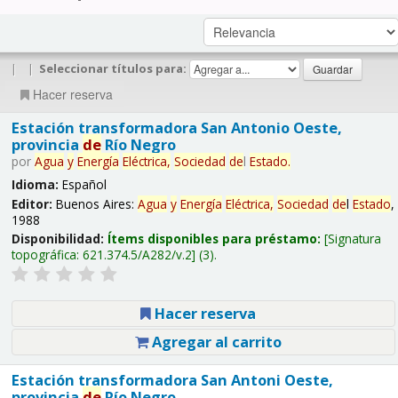
|
|
Seleccionar títulos para:
Hacer reserva
Estación transformadora San Antonio Oeste,
provincia
de
Río Negro
por
Agua
y
Energía
Eléctrica,
Sociedad
de
l
Estado
.
Idioma:
Español
Editor:
Buenos Aires:
Agua
y
Energía
Eléctrica,
Sociedad
de
l
Estado
,
1988
Disponibilidad:
Ítems disponibles para préstamo:
Signatura
topográfica:
621.374.5/A282/v.2
(3).
Hacer reserva
Agregar al carrito
Estación transformadora San Antoni Oeste,
provincia
de
Río Negro