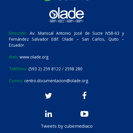
Dirección:
Av. Mariscal Antonio José de Sucre N58-63 y
Fernández Salvador Edif. Olade – San Carlos, Quito –
Ecuador.
Web:
www.olade.org
Teléfono:
(593 2) 259 8122 / 2598 280
Correo:
centro.documentacion@olade.org
Tweets by cubemediaco