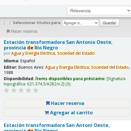
|
|
Seleccionar títulos para:
Hacer reserva
Estación transformadora San Antonio Oeste,
provincia
de
Río Negro
por
Agua
y
Energía
Eléctrica,
Sociedad
de
l
Estado
.
Idioma:
Español
Editor:
Buenos Aires:
Agua
y
Energía
Eléctrica,
Sociedad
de
l
Estado
,
1988
Disponibilidad:
Ítems disponibles para préstamo:
Signatura
topográfica:
621.374.5/A282/v.2
(3).
Hacer reserva
Agregar al carrito
Estación transformadora San Antoni Oeste,
provincia
de
Río Negro