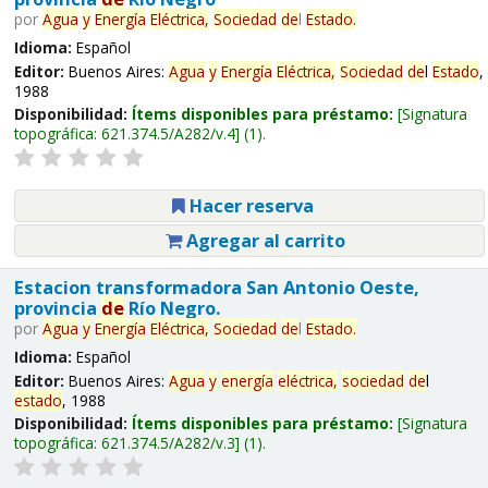
por
Agua
y
Energía
Eléctrica,
Sociedad
de
l
Estado
.
Idioma:
Español
Editor:
Buenos Aires:
Agua
y
Energía
Eléctrica,
Sociedad
de
l
Estado
,
1988
Disponibilidad:
Ítems disponibles para préstamo:
Signatura
topográfica:
621.374.5/A282/v.4
(1).
Hacer reserva
Agregar al carrito
Estacion transformadora San Antonio Oeste,
provincia
de
Río Negro.
por
Agua
y
Energía
Eléctrica,
Sociedad
de
l
Estado
.
Idioma:
Español
Editor:
Buenos Aires:
Agua
y
energía
eléctrica,
sociedad
de
l
estado
, 1988
Disponibilidad:
Ítems disponibles para préstamo:
Signatura
topográfica:
621.374.5/A282/v.3
(1).