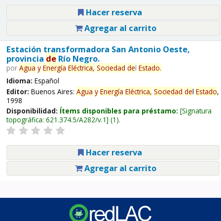
Hacer reserva
Agregar al carrito
Estación transformadora San Antonio Oeste,
provincia
de
Río Negro.
por
Agua
y
Energía
Eléctrica,
Sociedad
de
l
Estado
.
Idioma:
Español
Editor:
Buenos Aires:
Agua
y
Energía
Eléctrica,
Sociedad
de
l
Estado
,
1998
Disponibilidad:
Ítems disponibles para préstamo:
Signatura
topográfica:
621.374.5/A282/v.1
(1).
Hacer reserva
Agregar al carrito