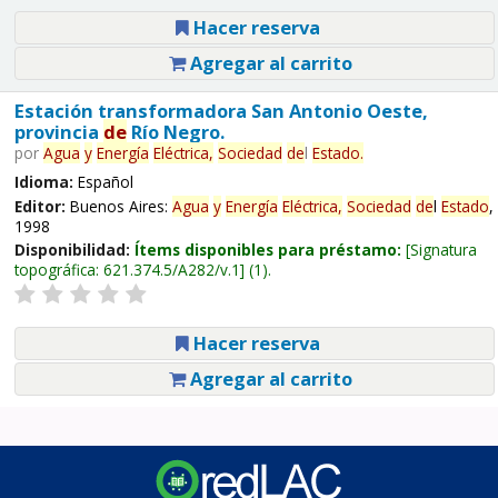
Hacer reserva
Agregar al carrito
Estación transformadora San Antonio Oeste,
provincia
de
Río Negro.
por
Agua
y
Energía
Eléctrica,
Sociedad
de
l
Estado
.
Idioma:
Español
Editor:
Buenos Aires:
Agua
y
Energía
Eléctrica,
Sociedad
de
l
Estado
,
1998
Disponibilidad:
Ítems disponibles para préstamo:
Signatura
topográfica:
621.374.5/A282/v.1
(1).
Hacer reserva
Agregar al carrito