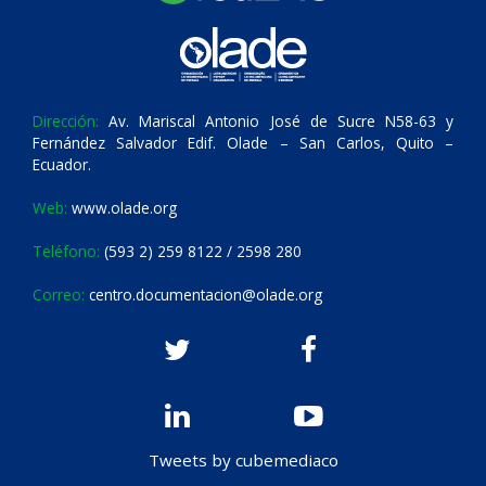
Dirección:
Av. Mariscal Antonio José de Sucre N58-63 y
Fernández Salvador Edif. Olade – San Carlos, Quito –
Ecuador.
Web:
www.olade.org
Teléfono:
(593 2) 259 8122 / 2598 280
Correo:
centro.documentacion@olade.org
Tweets by cubemediaco