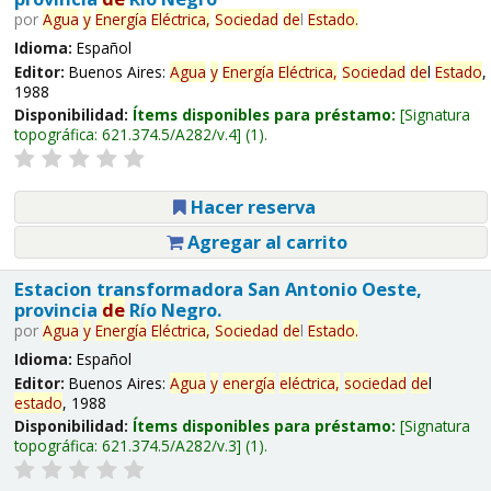
por
Agua
y
Energía
Eléctrica,
Sociedad
de
l
Estado
.
Idioma:
Español
Editor:
Buenos Aires:
Agua
y
Energía
Eléctrica,
Sociedad
de
l
Estado
,
1988
Disponibilidad:
Ítems disponibles para préstamo:
Signatura
topográfica:
621.374.5/A282/v.4
(1).
Hacer reserva
Agregar al carrito
Estacion transformadora San Antonio Oeste,
provincia
de
Río Negro.
por
Agua
y
Energía
Eléctrica,
Sociedad
de
l
Estado
.
Idioma:
Español
Editor:
Buenos Aires:
Agua
y
energía
eléctrica,
sociedad
de
l
estado
, 1988
Disponibilidad:
Ítems disponibles para préstamo:
Signatura
topográfica:
621.374.5/A282/v.3
(1).