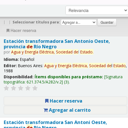
|
|
Seleccionar títulos para:
Hacer reserva
Estación transformadora San Antonio Oeste,
provincia
de
Río Negro
por
Agua
y
Energía
Eléctrica,
Sociedad
de
l
Estado
.
Idioma:
Español
Editor:
Buenos Aires:
Agua
y
Energía
Eléctrica,
Sociedad
de
l
Estado
,
1988
Disponibilidad:
Ítems disponibles para préstamo:
Signatura
topográfica:
621.374.5/A282/v.2
(3).
Hacer reserva
Agregar al carrito
Estación transformadora San Antoni Oeste,
provincia
de
Río Negro