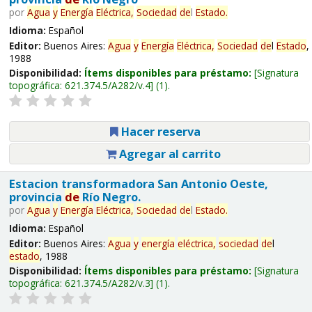
por
Agua
y
Energía
Eléctrica,
Sociedad
de
l
Estado
.
Idioma:
Español
Editor:
Buenos Aires:
Agua
y
Energía
Eléctrica,
Sociedad
de
l
Estado
,
1988
Disponibilidad:
Ítems disponibles para préstamo:
Signatura
topográfica:
621.374.5/A282/v.4
(1).
Hacer reserva
Agregar al carrito
Estacion transformadora San Antonio Oeste,
provincia
de
Río Negro.
por
Agua
y
Energía
Eléctrica,
Sociedad
de
l
Estado
.
Idioma:
Español
Editor:
Buenos Aires:
Agua
y
energía
eléctrica,
sociedad
de
l
estado
, 1988
Disponibilidad:
Ítems disponibles para préstamo:
Signatura
topográfica:
621.374.5/A282/v.3
(1).