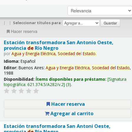
|
|
Seleccionar títulos para:
Hacer reserva
Estación transformadora San Antonio Oeste,
provincia
de
Río Negro
por
Agua
y
Energía
Eléctrica,
Sociedad
de
l
Estado
.
Idioma:
Español
Editor:
Buenos Aires:
Agua
y
Energía
Eléctrica,
Sociedad
de
l
Estado
,
1988
Disponibilidad:
Ítems disponibles para préstamo:
Signatura
topográfica:
621.374.5/A282/v.2
(3).
Hacer reserva
Agregar al carrito
Estación transformadora San Antoni Oeste,
provincia
de
Río Negro