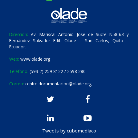
Dirección:
Av. Mariscal Antonio José de Sucre N58-63 y
Fernández Salvador Edif. Olade – San Carlos, Quito –
Ecuador.
Web:
www.olade.org
Teléfono:
(593 2) 259 8122 / 2598 280
Correo:
centro.documentacion@olade.org
Tweets by cubemediaco