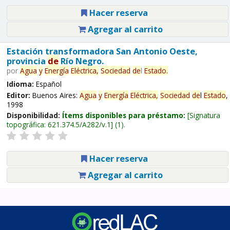
Hacer reserva
Agregar al carrito
Estación transformadora San Antonio Oeste,
provincia
de
Río Negro.
por
Agua
y
Energía
Eléctrica,
Sociedad
de
l
Estado
.
Idioma:
Español
Editor:
Buenos Aires:
Agua
y
Energía
Eléctrica,
Sociedad
de
l
Estado
,
1998
Disponibilidad:
Ítems disponibles para préstamo:
Signatura
topográfica:
621.374.5/A282/v.1
(1).
Hacer reserva
Agregar al carrito