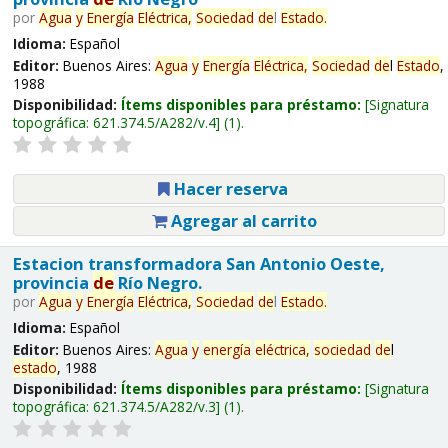
por
Agua
y
Energía
Eléctrica,
Sociedad
de
l
Estado
.
Idioma:
Español
Editor:
Buenos Aires:
Agua
y
Energía
Eléctrica,
Sociedad
de
l
Estado
,
1988
Disponibilidad:
Ítems disponibles para préstamo:
Signatura
topográfica:
621.374.5/A282/v.4
(1).
Hacer reserva
Agregar al carrito
Estacion transformadora San Antonio Oeste,
provincia
de
Río Negro.
por
Agua
y
Energía
Eléctrica,
Sociedad
de
l
Estado
.
Idioma:
Español
Editor:
Buenos Aires:
Agua
y
energía
eléctrica,
sociedad
de
l
estado
, 1988
Disponibilidad:
Ítems disponibles para préstamo:
Signatura
topográfica:
621.374.5/A282/v.3
(1).