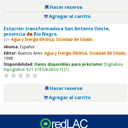
Hacer reserva
Agregar al carrito
Estación transformadora San Antonio Oeste,
provincia
de
Río Negro.
por
Agua
y
Energía
Eléctrica,
Sociedad
de
l
Estado
.
Idioma:
Español
Editor:
Buenos Aires:
Agua
y
Energía
Eléctrica,
Sociedad
de
l
Estado
,
1998
Disponibilidad:
Ítems disponibles para préstamo:
Signatura
topográfica:
621.374.5/A282/v.1
(1).
Hacer reserva
Agregar al carrito