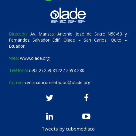
Dirección:
Av. Mariscal Antonio José de Sucre N58-63 y
Fernández Salvador Edif. Olade – San Carlos, Quito –
Ecuador.
Web:
www.olade.org
Teléfono:
(593 2) 259 8122 / 2598 280
Correo:
centro.documentacion@olade.org
Tweets by cubemediaco