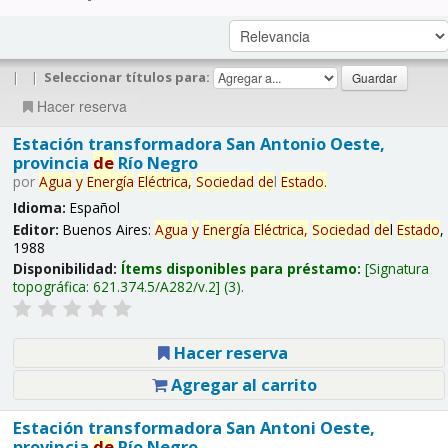
|
|
Seleccionar títulos para:
Hacer reserva
Estación transformadora San Antonio Oeste,
provincia
de
Río Negro
por
Agua
y
Energía
Eléctrica,
Sociedad
de
l
Estado
.
Idioma:
Español
Editor:
Buenos Aires:
Agua
y
Energía
Eléctrica,
Sociedad
de
l
Estado
,
1988
Disponibilidad:
Ítems disponibles para préstamo:
Signatura
topográfica:
621.374.5/A282/v.2
(3).
Hacer reserva
Agregar al carrito
Estación transformadora San Antoni Oeste,
provincia
de
Río Negro