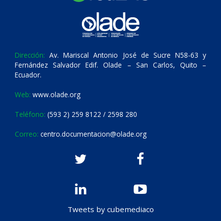
Dirección:
Av. Mariscal Antonio José de Sucre N58-63 y
Fernández Salvador Edif. Olade – San Carlos, Quito –
Ecuador.
Web:
www.olade.org
Teléfono:
(593 2) 259 8122 / 2598 280
Correo:
centro.documentacion@olade.org
Tweets by cubemediaco