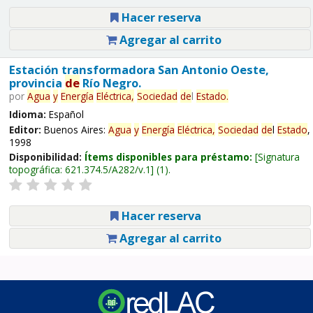
Hacer reserva
Agregar al carrito
Estación transformadora San Antonio Oeste,
provincia
de
Río Negro.
por
Agua
y
Energía
Eléctrica,
Sociedad
de
l
Estado
.
Idioma:
Español
Editor:
Buenos Aires:
Agua
y
Energía
Eléctrica,
Sociedad
de
l
Estado
,
1998
Disponibilidad:
Ítems disponibles para préstamo:
Signatura
topográfica:
621.374.5/A282/v.1
(1).
Hacer reserva
Agregar al carrito