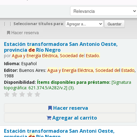
|
|
Seleccionar títulos para:
Hacer reserva
Estación transformadora San Antonio Oeste,
provincia
de
Río Negro
por
Agua
y
Energía
Eléctrica,
Sociedad
de
l
Estado
.
Idioma:
Español
Editor:
Buenos Aires:
Agua
y
Energía
Eléctrica,
Sociedad
de
l
Estado
,
1988
Disponibilidad:
Ítems disponibles para préstamo:
Signatura
topográfica:
621.374.5/A282/v.2
(3).
Hacer reserva
Agregar al carrito
Estación transformadora San Antoni Oeste,
provincia
de
Río Negro