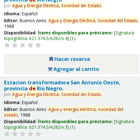
por
Agua
y
Energía
Eléctrica,
Sociedad
de
l
Estado
.
Idioma:
Español
Editor:
Buenos Aires:
Agua
y
Energía
Eléctrica,
Sociedad
de
l
Estado
,
1988
Disponibilidad:
Ítems disponibles para préstamo:
Signatura
topográfica:
621.374.5/A282/v.4
(1).
Hacer reserva
Agregar al carrito
Estacion transformadora San Antonio Oeste,
provincia
de
Río Negro.
por
Agua
y
Energía
Eléctrica,
Sociedad
de
l
Estado
.
Idioma:
Español
Editor:
Buenos Aires:
Agua
y
energía
eléctrica,
sociedad
de
l
estado
, 1988
Disponibilidad:
Ítems disponibles para préstamo:
Signatura
topográfica:
621.374.5/A282/v.3
(1).