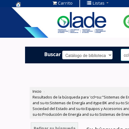
Carrito
Listas
Centro de
Documentación
OLADE -
Buscar
Inicio
›
Resultados de la búsqueda para 'ccl=su:"Sistemas de E
and su-to:Sistemas de Energía and itype:BK and su-to:Si
Sociedad del Estado and su-to:Equipos y Accesorios and 
su-to:Producción de Energía and su-to:Sistemas de Ener
Refinar su búsqueda