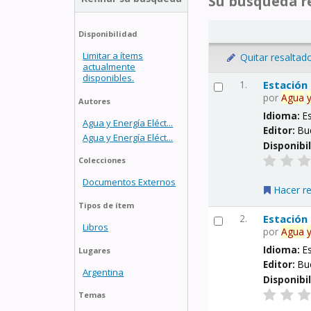
Su búsqueda re
Disponibilidad
Limitar a ítems
Quitar resaltad
actualmente
disponibles.
1.
Estación
por
Agua
Autores
Idioma:
E
Agua y Energía Eléct...
Editor:
Bu
Agua y Energía Eléct...
Disponibi
Colecciones
Documentos Externos
Hacer r
Tipos de ítem
2.
Estación
Libros
por
Agua
Idioma:
E
Lugares
Editor:
Bu
Argentina
Disponibi
Temas