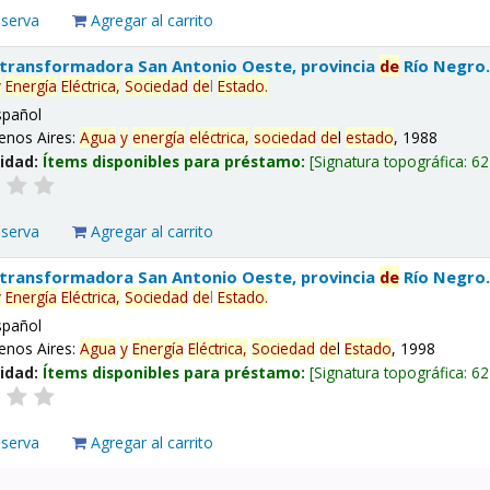
eserva
Agregar al carrito
 transformadora San Antonio Oeste, provincia
de
Río Negro
y
Energía
Eléctrica,
Sociedad
de
l
Estado
.
spañol
enos Aires:
Agua
y
energía
eléctrica,
sociedad
de
l
estado
, 1988
lidad:
Ítems disponibles para préstamo:
Signatura topográfica:
62
eserva
Agregar al carrito
 transformadora San Antonio Oeste, provincia
de
Río Negro
y
Energía
Eléctrica,
Sociedad
de
l
Estado
.
spañol
enos Aires:
Agua
y
Energía
Eléctrica,
Sociedad
de
l
Estado
, 1998
lidad:
Ítems disponibles para préstamo:
Signatura topográfica:
62
eserva
Agregar al carrito