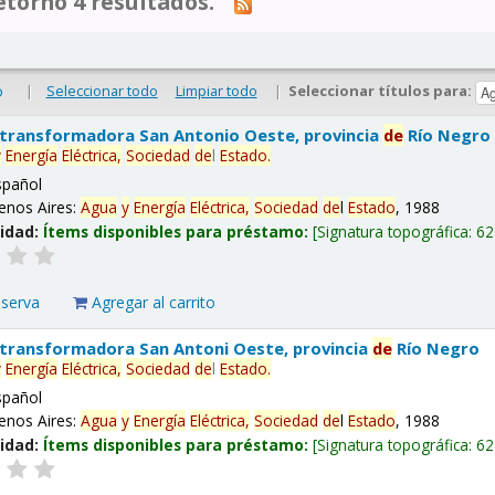
tornó 4 resultados.
|
Seleccionar todo
Limpiar todo
|
Seleccionar títulos para:
o
 transformadora San Antonio Oeste, provincia
de
Río Negro
y
Energía
Eléctrica,
Sociedad
de
l
Estado
.
spañol
enos Aires:
Agua
y
Energía
Eléctrica,
Sociedad
de
l
Estado
, 1988
lidad:
Ítems disponibles para préstamo:
Signatura topográfica:
62
eserva
Agregar al carrito
 transformadora San Antoni Oeste, provincia
de
Río Negro
y
Energía
Eléctrica,
Sociedad
de
l
Estado
.
spañol
enos Aires:
Agua
y
Energía
Eléctrica,
Sociedad
de
l
Estado
, 1988
lidad:
Ítems disponibles para préstamo:
Signatura topográfica:
62