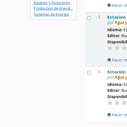
Equipos y Accesorios
Hacer r
Producción de Energí...
Sistemas de Energía
3.
Estacion
por
Agua
Idioma:
E
Editor:
Bu
Disponibi
Hacer r
4.
Estación
por
Agua
Idioma:
E
Editor:
Bu
Disponibi
Hacer r