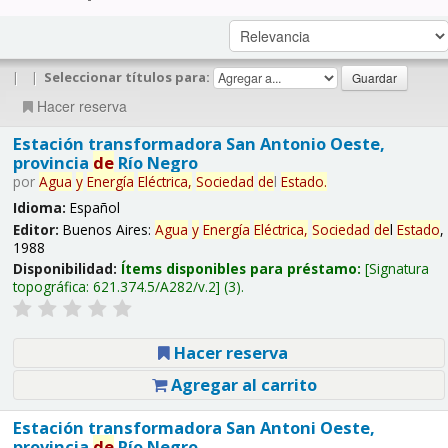
|
|
Seleccionar títulos para:
Hacer reserva
Estación transformadora San Antonio Oeste,
provincia
de
Río Negro
por
Agua
y
Energía
Eléctrica,
Sociedad
de
l
Estado
.
Idioma:
Español
Editor:
Buenos Aires:
Agua
y
Energía
Eléctrica,
Sociedad
de
l
Estado
,
1988
Disponibilidad:
Ítems disponibles para préstamo:
Signatura
topográfica:
621.374.5/A282/v.2
(3).
Hacer reserva
Agregar al carrito
Estación transformadora San Antoni Oeste,
provincia
de
Río Negro