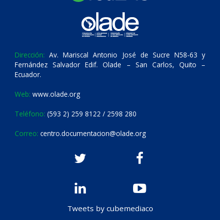
Dirección:
Av. Mariscal Antonio José de Sucre N58-63 y
Fernández Salvador Edif. Olade – San Carlos, Quito –
Ecuador.
Web:
www.olade.org
Teléfono:
(593 2) 259 8122 / 2598 280
Correo:
centro.documentacion@olade.org
Tweets by cubemediaco