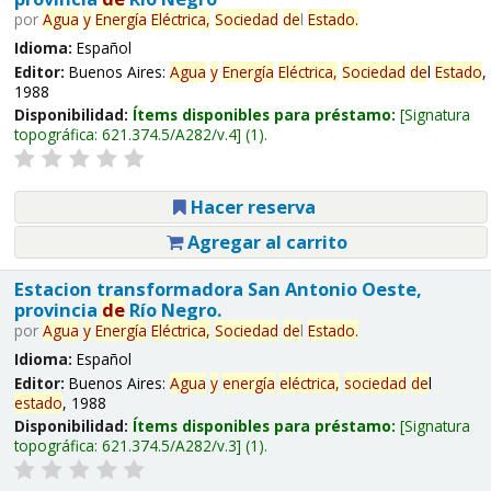
por
Agua
y
Energía
Eléctrica,
Sociedad
de
l
Estado
.
Idioma:
Español
Editor:
Buenos Aires:
Agua
y
Energía
Eléctrica,
Sociedad
de
l
Estado
,
1988
Disponibilidad:
Ítems disponibles para préstamo:
Signatura
topográfica:
621.374.5/A282/v.4
(1).
Hacer reserva
Agregar al carrito
Estacion transformadora San Antonio Oeste,
provincia
de
Río Negro.
por
Agua
y
Energía
Eléctrica,
Sociedad
de
l
Estado
.
Idioma:
Español
Editor:
Buenos Aires:
Agua
y
energía
eléctrica,
sociedad
de
l
estado
, 1988
Disponibilidad:
Ítems disponibles para préstamo:
Signatura
topográfica:
621.374.5/A282/v.3
(1).