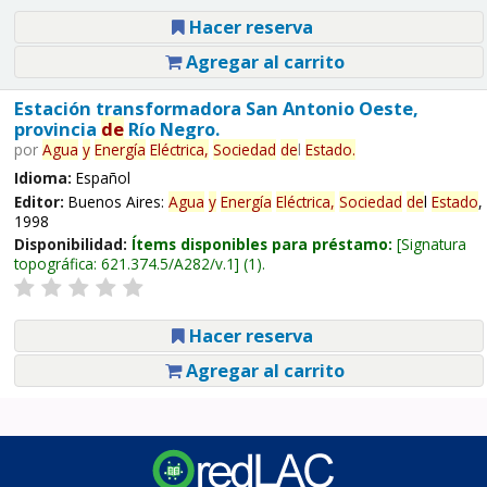
Hacer reserva
Agregar al carrito
Estación transformadora San Antonio Oeste,
provincia
de
Río Negro.
por
Agua
y
Energía
Eléctrica,
Sociedad
de
l
Estado
.
Idioma:
Español
Editor:
Buenos Aires:
Agua
y
Energía
Eléctrica,
Sociedad
de
l
Estado
,
1998
Disponibilidad:
Ítems disponibles para préstamo:
Signatura
topográfica:
621.374.5/A282/v.1
(1).
Hacer reserva
Agregar al carrito