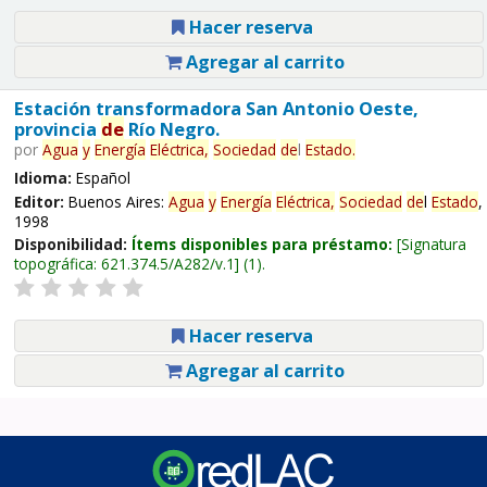
Hacer reserva
Agregar al carrito
Estación transformadora San Antonio Oeste,
provincia
de
Río Negro.
por
Agua
y
Energía
Eléctrica,
Sociedad
de
l
Estado
.
Idioma:
Español
Editor:
Buenos Aires:
Agua
y
Energía
Eléctrica,
Sociedad
de
l
Estado
,
1998
Disponibilidad:
Ítems disponibles para préstamo:
Signatura
topográfica:
621.374.5/A282/v.1
(1).
Hacer reserva
Agregar al carrito