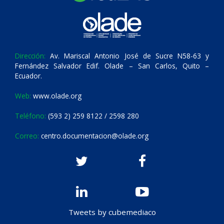
Dirección:
Av. Mariscal Antonio José de Sucre N58-63 y
Fernández Salvador Edif. Olade – San Carlos, Quito –
Ecuador.
Web:
www.olade.org
Teléfono:
(593 2) 259 8122 / 2598 280
Correo:
centro.documentacion@olade.org
Tweets by cubemediaco