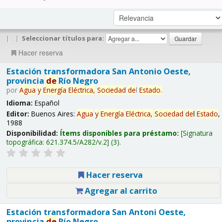
|
|
Seleccionar títulos para:
Hacer reserva
Estación transformadora San Antonio Oeste,
provincia
de
Río Negro
por
Agua
y
Energía
Eléctrica,
Sociedad
de
l
Estado
.
Idioma:
Español
Editor:
Buenos Aires:
Agua
y
Energía
Eléctrica,
Sociedad
de
l
Estado
,
1988
Disponibilidad:
Ítems disponibles para préstamo:
Signatura
topográfica:
621.374.5/A282/v.2
(3).
Hacer reserva
Agregar al carrito
Estación transformadora San Antoni Oeste,
provincia
de
Río Negro