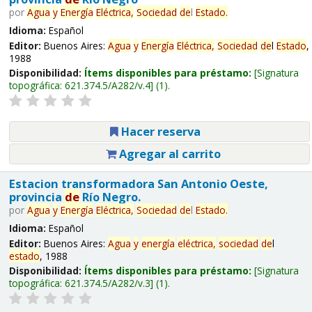
por
Agua
y
Energía
Eléctrica,
Sociedad
de
l
Estado
.
Idioma:
Español
Editor:
Buenos Aires:
Agua
y
Energía
Eléctrica,
Sociedad
de
l
Estado
,
1988
Disponibilidad:
Ítems disponibles para préstamo:
Signatura
topográfica:
621.374.5/A282/v.4
(1).
Hacer reserva
Agregar al carrito
Estacion transformadora San Antonio Oeste,
provincia
de
Río Negro.
por
Agua
y
Energía
Eléctrica,
Sociedad
de
l
Estado
.
Idioma:
Español
Editor:
Buenos Aires:
Agua
y
energía
eléctrica,
sociedad
de
l
estado
, 1988
Disponibilidad:
Ítems disponibles para préstamo:
Signatura
topográfica:
621.374.5/A282/v.3
(1).