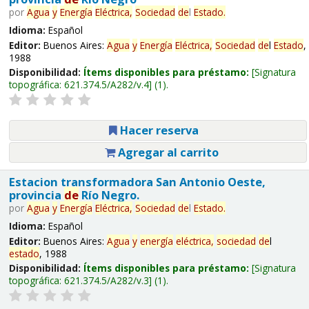
por
Agua
y
Energía
Eléctrica,
Sociedad
de
l
Estado
.
Idioma:
Español
Editor:
Buenos Aires:
Agua
y
Energía
Eléctrica,
Sociedad
de
l
Estado
,
1988
Disponibilidad:
Ítems disponibles para préstamo:
Signatura
topográfica:
621.374.5/A282/v.4
(1).
Hacer reserva
Agregar al carrito
Estacion transformadora San Antonio Oeste,
provincia
de
Río Negro.
por
Agua
y
Energía
Eléctrica,
Sociedad
de
l
Estado
.
Idioma:
Español
Editor:
Buenos Aires:
Agua
y
energía
eléctrica,
sociedad
de
l
estado
, 1988
Disponibilidad:
Ítems disponibles para préstamo:
Signatura
topográfica:
621.374.5/A282/v.3
(1).