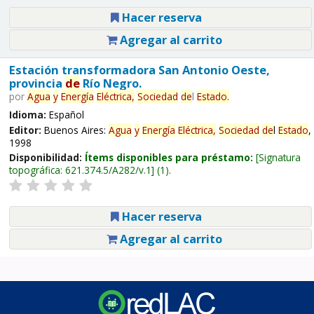
Hacer reserva
Agregar al carrito
Estación transformadora San Antonio Oeste,
provincia
de
Río Negro.
por
Agua
y
Energía
Eléctrica,
Sociedad
de
l
Estado
.
Idioma:
Español
Editor:
Buenos Aires:
Agua
y
Energía
Eléctrica,
Sociedad
de
l
Estado
,
1998
Disponibilidad:
Ítems disponibles para préstamo:
Signatura
topográfica:
621.374.5/A282/v.1
(1).
Hacer reserva
Agregar al carrito