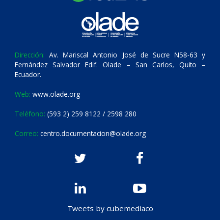
Dirección:
Av. Mariscal Antonio José de Sucre N58-63 y
Fernández Salvador Edif. Olade – San Carlos, Quito –
Ecuador.
Web:
www.olade.org
Teléfono:
(593 2) 259 8122 / 2598 280
Correo:
centro.documentacion@olade.org
Tweets by cubemediaco