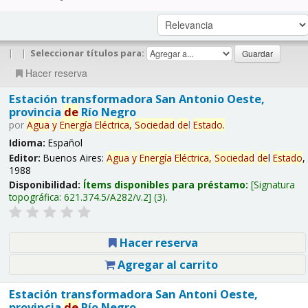
|
|
Seleccionar títulos para:
Hacer reserva
Estación transformadora San Antonio Oeste,
provincia
de
Río Negro
por
Agua
y
Energía
Eléctrica,
Sociedad
de
l
Estado
.
Idioma:
Español
Editor:
Buenos Aires:
Agua
y
Energía
Eléctrica,
Sociedad
de
l
Estado
,
1988
Disponibilidad:
Ítems disponibles para préstamo:
Signatura
topográfica:
621.374.5/A282/v.2
(3).
Hacer reserva
Agregar al carrito
Estación transformadora San Antoni Oeste,
provincia
de
Río Negro