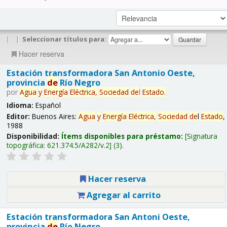
|
|
Seleccionar títulos para:
Hacer reserva
Estación transformadora San Antonio Oeste,
provincia
de
Río Negro
por
Agua
y
Energía
Eléctrica,
Sociedad
de
l
Estado
.
Idioma:
Español
Editor:
Buenos Aires:
Agua
y
Energía
Eléctrica,
Sociedad
de
l
Estado
,
1988
Disponibilidad:
Ítems disponibles para préstamo:
Signatura
topográfica:
621.374.5/A282/v.2
(3).
Hacer reserva
Agregar al carrito
Estación transformadora San Antoni Oeste,
provincia
de
Río Negro