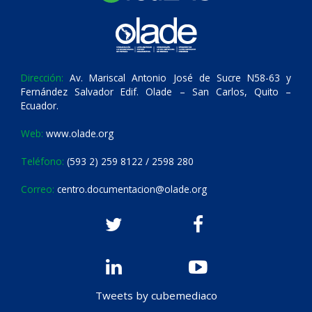
Dirección:
Av. Mariscal Antonio José de Sucre N58-63 y
Fernández Salvador Edif. Olade – San Carlos, Quito –
Ecuador.
Web:
www.olade.org
Teléfono:
(593 2) 259 8122 / 2598 280
Correo:
centro.documentacion@olade.org
Tweets by cubemediaco