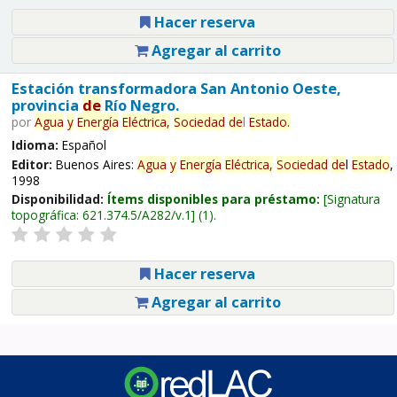
Hacer reserva
Agregar al carrito
Estación transformadora San Antonio Oeste,
provincia
de
Río Negro.
por
Agua
y
Energía
Eléctrica,
Sociedad
de
l
Estado
.
Idioma:
Español
Editor:
Buenos Aires:
Agua
y
Energía
Eléctrica,
Sociedad
de
l
Estado
,
1998
Disponibilidad:
Ítems disponibles para préstamo:
Signatura
topográfica:
621.374.5/A282/v.1
(1).
Hacer reserva
Agregar al carrito