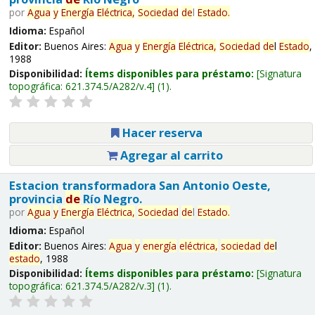
por
Agua
y
Energía
Eléctrica,
Sociedad
de
l
Estado
.
Idioma:
Español
Editor:
Buenos Aires:
Agua
y
Energía
Eléctrica,
Sociedad
de
l
Estado
,
1988
Disponibilidad:
Ítems disponibles para préstamo:
Signatura
topográfica:
621.374.5/A282/v.4
(1).
Hacer reserva
Agregar al carrito
Estacion transformadora San Antonio Oeste,
provincia
de
Río Negro.
por
Agua
y
Energía
Eléctrica,
Sociedad
de
l
Estado
.
Idioma:
Español
Editor:
Buenos Aires:
Agua
y
energía
eléctrica,
sociedad
de
l
estado
, 1988
Disponibilidad:
Ítems disponibles para préstamo:
Signatura
topográfica:
621.374.5/A282/v.3
(1).