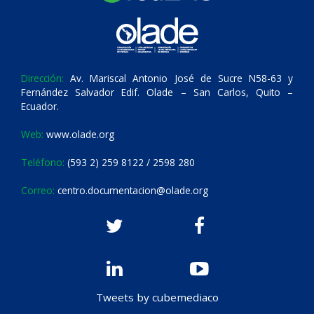
Dirección:
Av. Mariscal Antonio José de Sucre N58-63 y
Fernández Salvador Edif. Olade – San Carlos, Quito –
Ecuador.
Web:
www.olade.org
Teléfono:
(593 2) 259 8122 / 2598 280
Correo:
centro.documentacion@olade.org
Tweets by cubemediaco