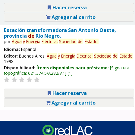
Hacer reserva
Agregar al carrito
Estación transformadora San Antonio Oeste,
provincia
de
Río Negro.
por
Agua
y
Energía
Eléctrica,
Sociedad
de
l
Estado
.
Idioma:
Español
Editor:
Buenos Aires:
Agua
y
Energía
Eléctrica,
Sociedad
de
l
Estado
,
1998
Disponibilidad:
Ítems disponibles para préstamo:
Signatura
topográfica:
621.374.5/A282/v.1
(1).
Hacer reserva
Agregar al carrito