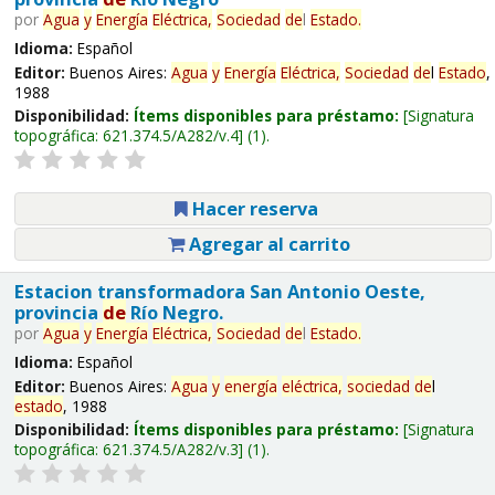
por
Agua
y
Energía
Eléctrica,
Sociedad
de
l
Estado
.
Idioma:
Español
Editor:
Buenos Aires:
Agua
y
Energía
Eléctrica,
Sociedad
de
l
Estado
,
1988
Disponibilidad:
Ítems disponibles para préstamo:
Signatura
topográfica:
621.374.5/A282/v.4
(1).
Hacer reserva
Agregar al carrito
Estacion transformadora San Antonio Oeste,
provincia
de
Río Negro.
por
Agua
y
Energía
Eléctrica,
Sociedad
de
l
Estado
.
Idioma:
Español
Editor:
Buenos Aires:
Agua
y
energía
eléctrica,
sociedad
de
l
estado
, 1988
Disponibilidad:
Ítems disponibles para préstamo:
Signatura
topográfica:
621.374.5/A282/v.3
(1).