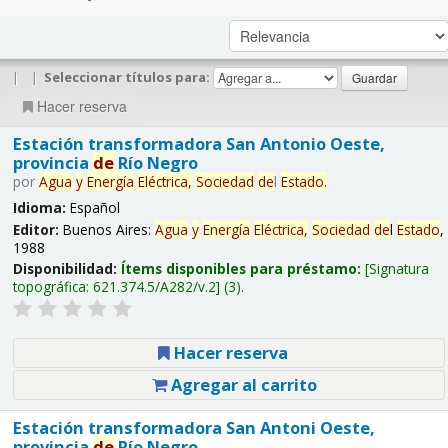
|
|
Seleccionar títulos para:
Hacer reserva
Estación transformadora San Antonio Oeste,
provincia
de
Río Negro
por
Agua
y
Energía
Eléctrica,
Sociedad
de
l
Estado
.
Idioma:
Español
Editor:
Buenos Aires:
Agua
y
Energía
Eléctrica,
Sociedad
de
l
Estado
,
1988
Disponibilidad:
Ítems disponibles para préstamo:
Signatura
topográfica:
621.374.5/A282/v.2
(3).
Hacer reserva
Agregar al carrito
Estación transformadora San Antoni Oeste,
provincia
de
Río Negro