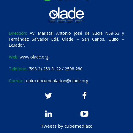
Dirección:
Av. Mariscal Antonio José de Sucre N58-63 y
Fernández Salvador Edif. Olade – San Carlos, Quito –
Ecuador.
Web:
www.olade.org
Teléfono:
(593 2) 259 8122 / 2598 280
Correo:
centro.documentacion@olade.org
Tweets by cubemediaco