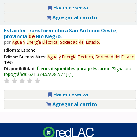
Hacer reserva
Agregar al carrito
Estación transformadora San Antonio Oeste,
provincia
de
Río Negro.
por
Agua
y
Energía
Eléctrica,
Sociedad
de
l
Estado
.
Idioma:
Español
Editor:
Buenos Aires:
Agua
y
Energía
Eléctrica,
Sociedad
de
l
Estado
,
1998
Disponibilidad:
Ítems disponibles para préstamo:
Signatura
topográfica:
621.374.5/A282/v.1
(1).
Hacer reserva
Agregar al carrito