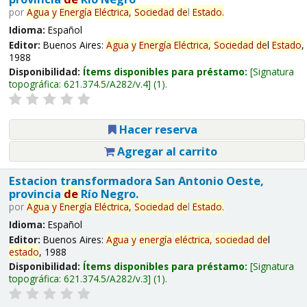
por
Agua
y
Energía
Eléctrica,
Sociedad
de
l
Estado
.
Idioma:
Español
Editor:
Buenos Aires:
Agua
y
Energía
Eléctrica,
Sociedad
de
l
Estado
,
1988
Disponibilidad:
Ítems disponibles para préstamo:
Signatura
topográfica:
621.374.5/A282/v.4
(1).
Hacer reserva
Agregar al carrito
Estacion transformadora San Antonio Oeste,
provincia
de
Río Negro.
por
Agua
y
Energía
Eléctrica,
Sociedad
de
l
Estado
.
Idioma:
Español
Editor:
Buenos Aires:
Agua
y
energía
eléctrica,
sociedad
de
l
estado
, 1988
Disponibilidad:
Ítems disponibles para préstamo:
Signatura
topográfica:
621.374.5/A282/v.3
(1).