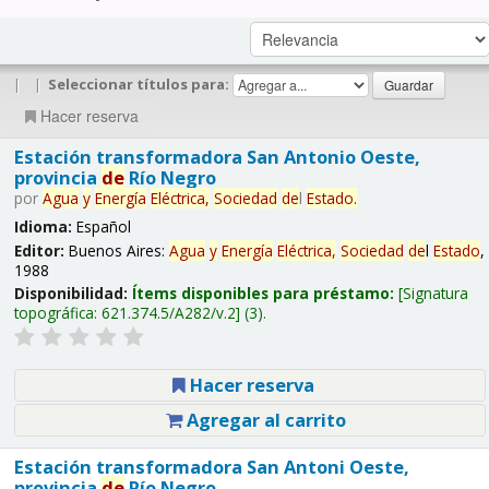
|
|
Seleccionar títulos para:
Hacer reserva
Estación transformadora San Antonio Oeste,
provincia
de
Río Negro
por
Agua
y
Energía
Eléctrica,
Sociedad
de
l
Estado
.
Idioma:
Español
Editor:
Buenos Aires:
Agua
y
Energía
Eléctrica,
Sociedad
de
l
Estado
,
1988
Disponibilidad:
Ítems disponibles para préstamo:
Signatura
topográfica:
621.374.5/A282/v.2
(3).
Hacer reserva
Agregar al carrito
Estación transformadora San Antoni Oeste,
provincia
de
Río Negro