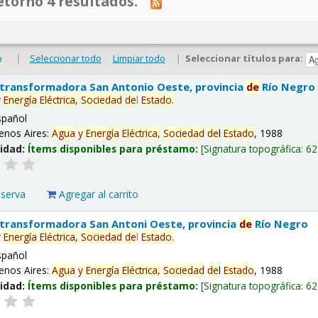
tornó 4 resultados.
|
Seleccionar todo
Limpiar todo
|
Seleccionar títulos para:
o
 transformadora San Antonio Oeste, provincia
de
Río Negro
y
Energía
Eléctrica,
Sociedad
de
l
Estado
.
spañol
enos Aires:
Agua
y
Energía
Eléctrica,
Sociedad
de
l
Estado
, 1988
lidad:
Ítems disponibles para préstamo:
Signatura topográfica:
62
eserva
Agregar al carrito
 transformadora San Antoni Oeste, provincia
de
Río Negro
y
Energía
Eléctrica,
Sociedad
de
l
Estado
.
spañol
enos Aires:
Agua
y
Energía
Eléctrica,
Sociedad
de
l
Estado
, 1988
lidad:
Ítems disponibles para préstamo:
Signatura topográfica:
62