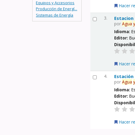
Equipos y Accesorios
Hacer r
Producción de Energí...
Sistemas de Energía
3.
Estacion
por
Agua
Idioma:
E
Editor:
Bu
Disponibi
Hacer r
4.
Estación
por
Agua
Idioma:
E
Editor:
Bu
Disponibi
Hacer r