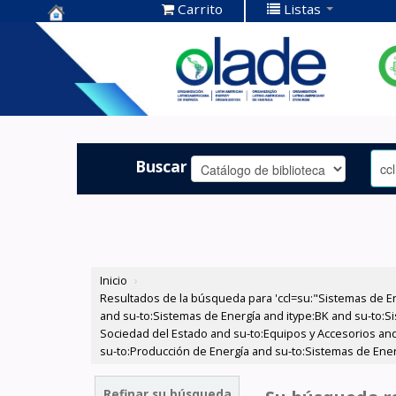
Carrito
Listas
Centro de
Documentación
OLADE -
Buscar
Inicio
›
Resultados de la búsqueda para 'ccl=su:"Sistemas de E
and su-to:Sistemas de Energía and itype:BK and su-to:Si
Sociedad del Estado and su-to:Equipos y Accesorios and 
su-to:Producción de Energía and su-to:Sistemas de Ener
Refinar su búsqueda