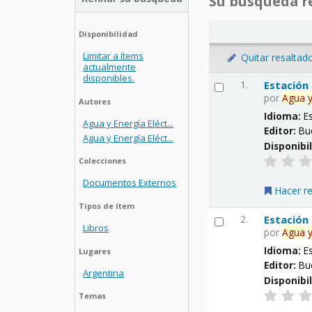
Su búsqueda re
Disponibilidad
Limitar a ítems
Quitar resaltad
actualmente
disponibles.
1.
Estación
por
Agua
Autores
Idioma:
E
Agua y Energía Eléct...
Editor:
Bu
Agua y Energía Eléct...
Disponibi
Colecciones
Documentos Externos
Hacer r
Tipos de ítem
2.
Estación
Libros
por
Agua
Idioma:
E
Lugares
Editor:
Bu
Argentina
Disponibi
Temas