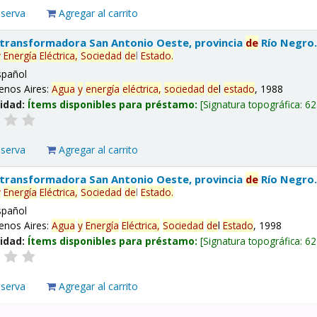
eserva
Agregar al carrito
 transformadora San Antonio Oeste, provincia
de
Río Negro
y
Energía
Eléctrica,
Sociedad
de
l
Estado
.
spañol
enos Aires:
Agua
y
energía
eléctrica,
sociedad
de
l
estado
, 1988
lidad:
Ítems disponibles para préstamo:
Signatura topográfica:
62
eserva
Agregar al carrito
 transformadora San Antonio Oeste, provincia
de
Río Negro
y
Energía
Eléctrica,
Sociedad
de
l
Estado
.
spañol
enos Aires:
Agua
y
Energía
Eléctrica,
Sociedad
de
l
Estado
, 1998
lidad:
Ítems disponibles para préstamo:
Signatura topográfica:
62
eserva
Agregar al carrito