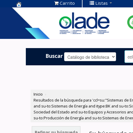
Carrito
Listas
Centro de
Documentación
OLADE -
Buscar
Inicio
›
Resultados de la búsqueda para 'ccl=su:"Sistemas de E
and su-to:Sistemas de Energía and itype:BK and su-to:Si
Sociedad del Estado and su-to:Equipos y Accesorios and 
su-to:Producción de Energía and su-to:Sistemas de Ener
Refinar su búsqueda