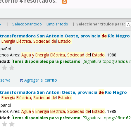
tornó 4 resultados.
|
Seleccionar todo
Limpiar todo
|
Seleccionar títulos para:
o
 transformadora San Antonio Oeste, provincia
de
Río Negro
y
Energía
Eléctrica,
Sociedad
de
l
Estado
.
spañol
enos Aires:
Agua
y
Energía
Eléctrica,
Sociedad
de
l
Estado
, 1988
lidad:
Ítems disponibles para préstamo:
Signatura topográfica:
62
eserva
Agregar al carrito
 transformadora San Antoni Oeste, provincia
de
Río Negro
y
Energía
Eléctrica,
Sociedad
de
l
Estado
.
spañol
enos Aires:
Agua
y
Energía
Eléctrica,
Sociedad
de
l
Estado
, 1988
lidad:
Ítems disponibles para préstamo:
Signatura topográfica:
62