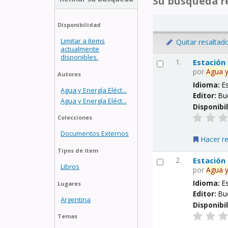
Su búsqueda re
Disponibilidad
Limitar a ítems
Quitar resaltad
actualmente
disponibles.
1.
Estación
por
Agua
Autores
Idioma:
E
Agua y Energía Eléct...
Editor:
Bu
Agua y Energía Eléct...
Disponibi
Colecciones
Documentos Externos
Hacer r
Tipos de ítem
2.
Estación
Libros
por
Agua
Idioma:
E
Lugares
Editor:
Bu
Argentina
Disponibi
Temas