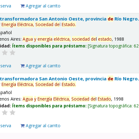
eserva
Agregar al carrito
 transformadora San Antonio Oeste, provincia
de
Río Negro
y
Energía
Eléctrica,
Sociedad
de
l
Estado
.
spañol
enos Aires:
Agua
y
energía
eléctrica,
sociedad
de
l
estado
, 1988
lidad:
Ítems disponibles para préstamo:
Signatura topográfica:
62
eserva
Agregar al carrito
 transformadora San Antonio Oeste, provincia
de
Río Negro
y
Energía
Eléctrica,
Sociedad
de
l
Estado
.
spañol
enos Aires:
Agua
y
Energía
Eléctrica,
Sociedad
de
l
Estado
, 1998
lidad:
Ítems disponibles para préstamo:
Signatura topográfica:
62
eserva
Agregar al carrito