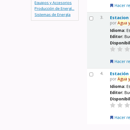
Equipos y Accesorios
Hacer r
Producción de Energí...
Sistemas de Energía
3.
Estacion
por
Agua
Idioma:
E
Editor:
Bu
Disponibi
Hacer r
4.
Estación
por
Agua
Idioma:
E
Editor:
Bu
Disponibi
Hacer r