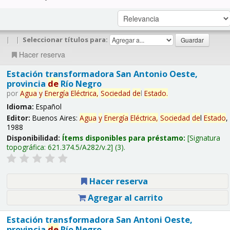
|
|
Seleccionar títulos para:
Hacer reserva
Estación transformadora San Antonio Oeste,
provincia
de
Río Negro
por
Agua
y
Energía
Eléctrica,
Sociedad
de
l
Estado
.
Idioma:
Español
Editor:
Buenos Aires:
Agua
y
Energía
Eléctrica,
Sociedad
de
l
Estado
,
1988
Disponibilidad:
Ítems disponibles para préstamo:
Signatura
topográfica:
621.374.5/A282/v.2
(3).
Hacer reserva
Agregar al carrito
Estación transformadora San Antoni Oeste,
provincia
de
Río Negro