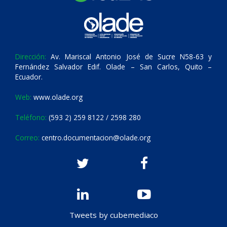
Dirección:
Av. Mariscal Antonio José de Sucre N58-63 y
Fernández Salvador Edif. Olade – San Carlos, Quito –
Ecuador.
Web:
www.olade.org
Teléfono:
(593 2) 259 8122 / 2598 280
Correo:
centro.documentacion@olade.org
Tweets by cubemediaco