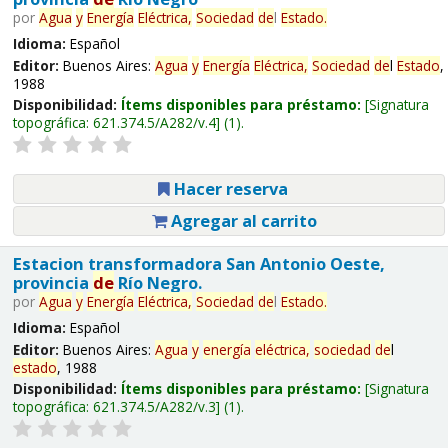
por
Agua
y
Energía
Eléctrica,
Sociedad
de
l
Estado
.
Idioma:
Español
Editor:
Buenos Aires:
Agua
y
Energía
Eléctrica,
Sociedad
de
l
Estado
,
1988
Disponibilidad:
Ítems disponibles para préstamo:
Signatura
topográfica:
621.374.5/A282/v.4
(1).
Hacer reserva
Agregar al carrito
Estacion transformadora San Antonio Oeste,
provincia
de
Río Negro.
por
Agua
y
Energía
Eléctrica,
Sociedad
de
l
Estado
.
Idioma:
Español
Editor:
Buenos Aires:
Agua
y
energía
eléctrica,
sociedad
de
l
estado
, 1988
Disponibilidad:
Ítems disponibles para préstamo:
Signatura
topográfica:
621.374.5/A282/v.3
(1).