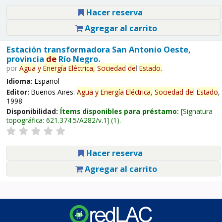
Hacer reserva
Agregar al carrito
Estación transformadora San Antonio Oeste,
provincia
de
Río Negro.
por
Agua
y
Energía
Eléctrica,
Sociedad
de
l
Estado
.
Idioma:
Español
Editor:
Buenos Aires:
Agua
y
Energía
Eléctrica,
Sociedad
de
l
Estado
,
1998
Disponibilidad:
Ítems disponibles para préstamo:
Signatura
topográfica:
621.374.5/A282/v.1
(1).
Hacer reserva
Agregar al carrito