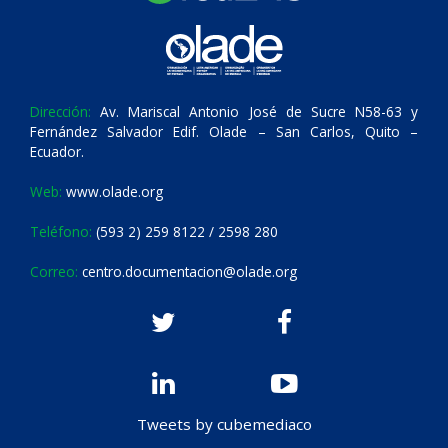
Dirección:
Av. Mariscal Antonio José de Sucre N58-63 y
Fernández Salvador Edif. Olade – San Carlos, Quito –
Ecuador.
Web:
www.olade.org
Teléfono:
(593 2) 259 8122 / 2598 280
Correo:
centro.documentacion@olade.org
Tweets by cubemediaco