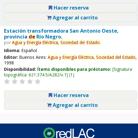
Hacer reserva
Agregar al carrito
Estación transformadora San Antonio Oeste,
provincia
de
Río Negro.
por
Agua
y
Energía
Eléctrica,
Sociedad
de
l
Estado
.
Idioma:
Español
Editor:
Buenos Aires:
Agua
y
Energía
Eléctrica,
Sociedad
de
l
Estado
,
1998
Disponibilidad:
Ítems disponibles para préstamo:
Signatura
topográfica:
621.374.5/A282/v.1
(1).
Hacer reserva
Agregar al carrito