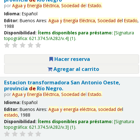
por
Agua
y
Energía
Eléctrica,
Sociedad
de
l
Estado
.
Idioma:
Español
Editor:
Buenos Aires:
Agua
y
Energía
Eléctrica,
Sociedad
de
l
Estado
,
1988
Disponibilidad:
Ítems disponibles para préstamo:
Signatura
topográfica:
621.374.5/A282/v.4
(1).
Hacer reserva
Agregar al carrito
Estacion transformadora San Antonio Oeste,
provincia
de
Río Negro.
por
Agua
y
Energía
Eléctrica,
Sociedad
de
l
Estado
.
Idioma:
Español
Editor:
Buenos Aires:
Agua
y
energía
eléctrica,
sociedad
de
l
estado
, 1988
Disponibilidad:
Ítems disponibles para préstamo:
Signatura
topográfica:
621.374.5/A282/v.3
(1).