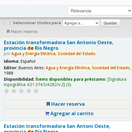
|
|
Seleccionar títulos para:
Hacer reserva
Estación transformadora San Antonio Oeste,
provincia
de
Río Negro
por
Agua
y
Energía
Eléctrica,
Sociedad
de
l
Estado
.
Idioma:
Español
Editor:
Buenos Aires:
Agua
y
Energía
Eléctrica,
Sociedad
de
l
Estado
,
1988
Disponibilidad:
Ítems disponibles para préstamo:
Signatura
topográfica:
621.374.5/A282/v.2
(3).
Hacer reserva
Agregar al carrito
Estación transformadora San Antoni Oeste,
provincia
de
Río Negro