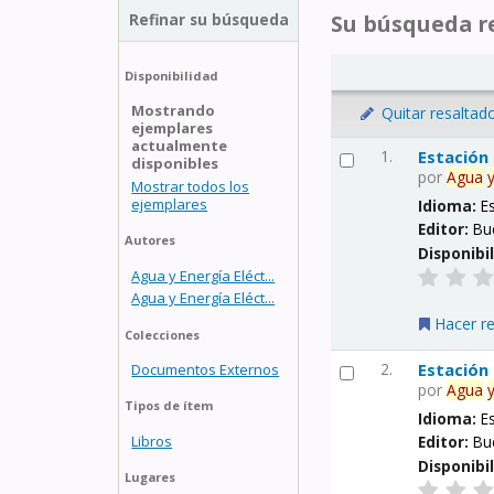
Refinar su búsqueda
Su búsqueda re
Disponibilidad
Mostrando
Quitar resaltad
ejemplares
actualmente
1.
Estación
disponibles
por
Agua
Mostrar todos los
ejemplares
Idioma:
E
Editor:
Bu
Autores
Disponibi
Agua y Energía Eléct...
Agua y Energía Eléct...
Hacer r
Colecciones
2.
Estación
Documentos Externos
por
Agua
Tipos de ítem
Idioma:
E
Libros
Editor:
Bu
Disponibi
Lugares