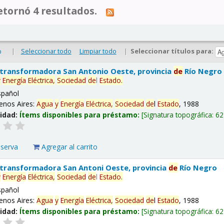
tornó 4 resultados.
|
Seleccionar todo
Limpiar todo
|
Seleccionar títulos para:
o
 transformadora San Antonio Oeste, provincia
de
Río Negro
y
Energía
Eléctrica,
Sociedad
de
l
Estado
.
spañol
enos Aires:
Agua
y
Energía
Eléctrica,
Sociedad
de
l
Estado
, 1988
lidad:
Ítems disponibles para préstamo:
Signatura topográfica:
62
eserva
Agregar al carrito
 transformadora San Antoni Oeste, provincia
de
Río Negro
y
Energía
Eléctrica,
Sociedad
de
l
Estado
.
spañol
enos Aires:
Agua
y
Energía
Eléctrica,
Sociedad
de
l
Estado
, 1988
lidad:
Ítems disponibles para préstamo:
Signatura topográfica:
62