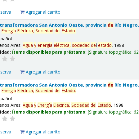
eserva
Agregar al carrito
 transformadora San Antonio Oeste, provincia
de
Río Negro
y
Energía
Eléctrica,
Sociedad
de
l
Estado
.
spañol
enos Aires:
Agua
y
energía
eléctrica,
sociedad
de
l
estado
, 1988
lidad:
Ítems disponibles para préstamo:
Signatura topográfica:
62
eserva
Agregar al carrito
 transformadora San Antonio Oeste, provincia
de
Río Negro
y
Energía
Eléctrica,
Sociedad
de
l
Estado
.
spañol
enos Aires:
Agua
y
Energía
Eléctrica,
Sociedad
de
l
Estado
, 1998
lidad:
Ítems disponibles para préstamo:
Signatura topográfica:
62
eserva
Agregar al carrito