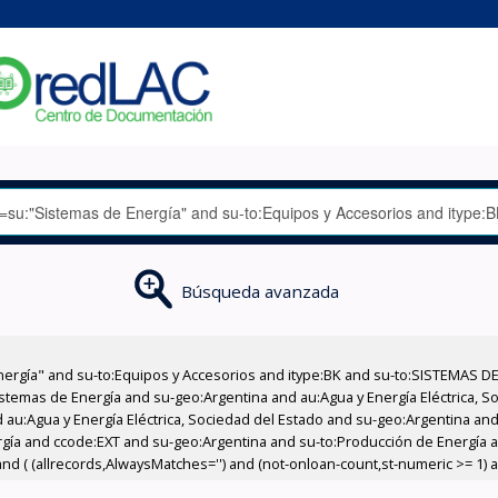
Búsqueda avanzada
nergía" and su-to:Equipos y Accesorios and itype:BK and su-to:SISTEMAS D
stemas de Energía and su-geo:Argentina and au:Agua y Energía Eléctrica, Soc
au:Agua y Energía Eléctrica, Sociedad del Estado and su-geo:Argentina and 
rgía and ccode:EXT and su-geo:Argentina and su-to:Producción de Energía 
d ( (allrecords,AlwaysMatches='') and (not-onloan-count,st-numeric >= 1) an