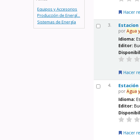
Equipos y Accesorios
Hacer r
Producción de Energí...
Sistemas de Energía
3.
Estacion
por
Agua
Idioma:
E
Editor:
Bu
Disponibi
Hacer r
4.
Estación
por
Agua
Idioma:
E
Editor:
Bu
Disponibi
Hacer r