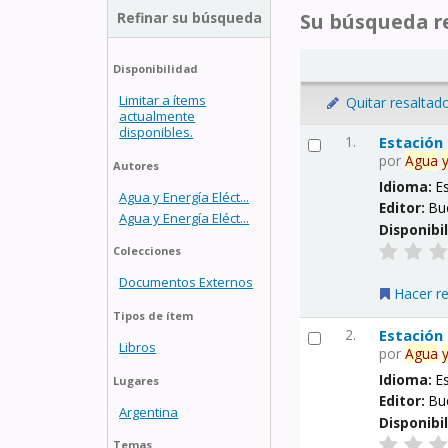
Refinar su búsqueda
Su búsqueda re
Disponibilidad
Limitar a ítems
Quitar resaltad
actualmente
disponibles.
1.
Estación
por
Agua
Autores
Idioma:
E
Agua y Energía Eléct...
Editor:
Bu
Agua y Energía Eléct...
Disponibi
Colecciones
Documentos Externos
Hacer r
Tipos de ítem
2.
Estación
Libros
por
Agua
Idioma:
E
Lugares
Editor:
Bu
Argentina
Disponibi
Temas