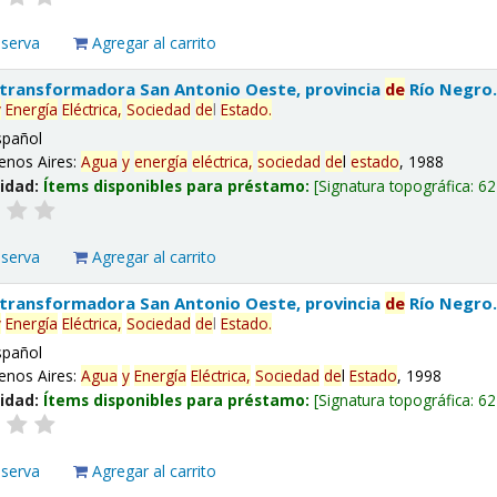
eserva
Agregar al carrito
 transformadora San Antonio Oeste, provincia
de
Río Negro
y
Energía
Eléctrica,
Sociedad
de
l
Estado
.
spañol
enos Aires:
Agua
y
energía
eléctrica,
sociedad
de
l
estado
, 1988
lidad:
Ítems disponibles para préstamo:
Signatura topográfica:
62
eserva
Agregar al carrito
 transformadora San Antonio Oeste, provincia
de
Río Negro
y
Energía
Eléctrica,
Sociedad
de
l
Estado
.
spañol
enos Aires:
Agua
y
Energía
Eléctrica,
Sociedad
de
l
Estado
, 1998
lidad:
Ítems disponibles para préstamo:
Signatura topográfica:
62
eserva
Agregar al carrito