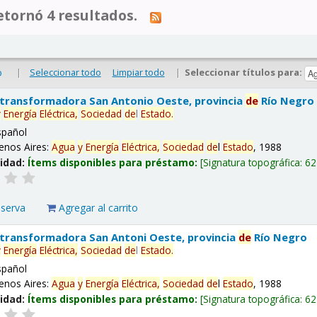
tornó 4 resultados.
|
Seleccionar todo
Limpiar todo
|
Seleccionar títulos para:
o
 transformadora San Antonio Oeste, provincia
de
Río Negro
y
Energía
Eléctrica,
Sociedad
de
l
Estado
.
spañol
enos Aires:
Agua
y
Energía
Eléctrica,
Sociedad
de
l
Estado
, 1988
lidad:
Ítems disponibles para préstamo:
Signatura topográfica:
62
eserva
Agregar al carrito
 transformadora San Antoni Oeste, provincia
de
Río Negro
y
Energía
Eléctrica,
Sociedad
de
l
Estado
.
spañol
enos Aires:
Agua
y
Energía
Eléctrica,
Sociedad
de
l
Estado
, 1988
lidad:
Ítems disponibles para préstamo:
Signatura topográfica:
62