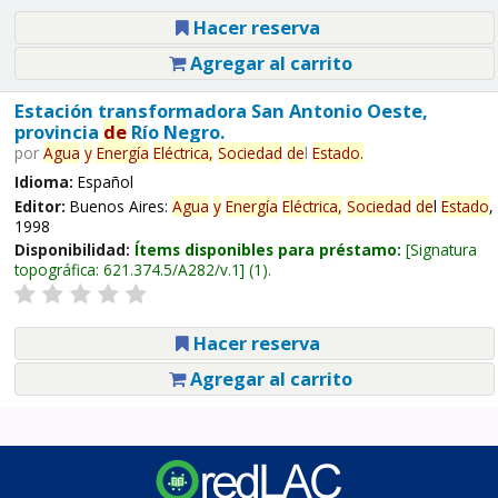
Hacer reserva
Agregar al carrito
Estación transformadora San Antonio Oeste,
provincia
de
Río Negro.
por
Agua
y
Energía
Eléctrica,
Sociedad
de
l
Estado
.
Idioma:
Español
Editor:
Buenos Aires:
Agua
y
Energía
Eléctrica,
Sociedad
de
l
Estado
,
1998
Disponibilidad:
Ítems disponibles para préstamo:
Signatura
topográfica:
621.374.5/A282/v.1
(1).
Hacer reserva
Agregar al carrito