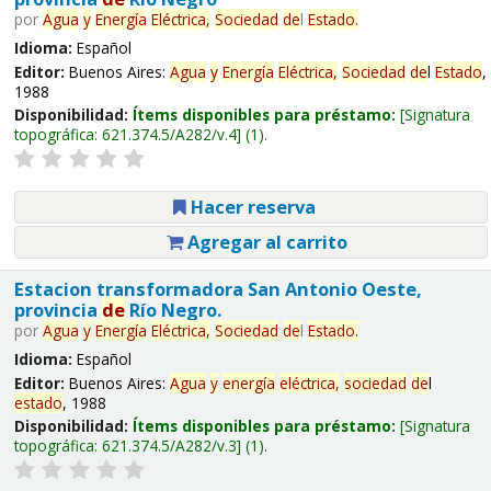
por
Agua
y
Energía
Eléctrica,
Sociedad
de
l
Estado
.
Idioma:
Español
Editor:
Buenos Aires:
Agua
y
Energía
Eléctrica,
Sociedad
de
l
Estado
,
1988
Disponibilidad:
Ítems disponibles para préstamo:
Signatura
topográfica:
621.374.5/A282/v.4
(1).
Hacer reserva
Agregar al carrito
Estacion transformadora San Antonio Oeste,
provincia
de
Río Negro.
por
Agua
y
Energía
Eléctrica,
Sociedad
de
l
Estado
.
Idioma:
Español
Editor:
Buenos Aires:
Agua
y
energía
eléctrica,
sociedad
de
l
estado
, 1988
Disponibilidad:
Ítems disponibles para préstamo:
Signatura
topográfica:
621.374.5/A282/v.3
(1).