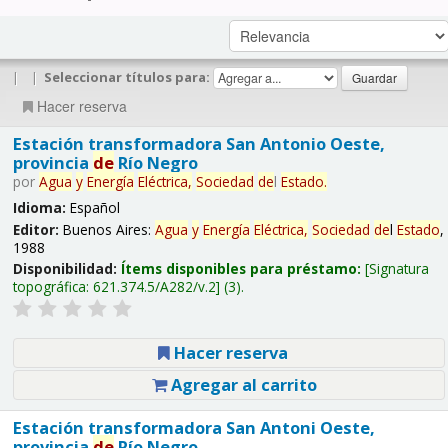
|
|
Seleccionar títulos para:
Hacer reserva
Estación transformadora San Antonio Oeste,
provincia
de
Río Negro
por
Agua
y
Energía
Eléctrica,
Sociedad
de
l
Estado
.
Idioma:
Español
Editor:
Buenos Aires:
Agua
y
Energía
Eléctrica,
Sociedad
de
l
Estado
,
1988
Disponibilidad:
Ítems disponibles para préstamo:
Signatura
topográfica:
621.374.5/A282/v.2
(3).
Hacer reserva
Agregar al carrito
Estación transformadora San Antoni Oeste,
provincia
de
Río Negro