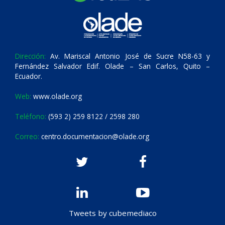
Dirección:
Av. Mariscal Antonio José de Sucre N58-63 y
Fernández Salvador Edif. Olade – San Carlos, Quito –
Ecuador.
Web:
www.olade.org
Teléfono:
(593 2) 259 8122 / 2598 280
Correo:
centro.documentacion@olade.org
Tweets by cubemediaco