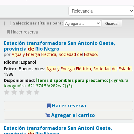
|
|
Seleccionar títulos para:
Hacer reserva
Estación transformadora San Antonio Oeste,
provincia
de
Río Negro
por
Agua
y
Energía
Eléctrica,
Sociedad
de
l
Estado
.
Idioma:
Español
Editor:
Buenos Aires:
Agua
y
Energía
Eléctrica,
Sociedad
de
l
Estado
,
1988
Disponibilidad:
Ítems disponibles para préstamo:
Signatura
topográfica:
621.374.5/A282/v.2
(3).
Hacer reserva
Agregar al carrito
Estación transformadora San Antoni Oeste,
provincia
de
Río Negro