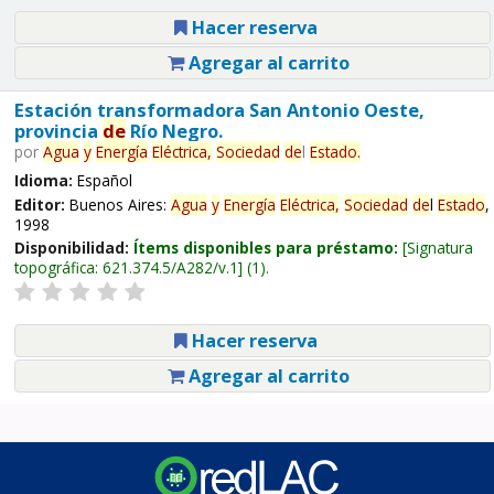
Hacer reserva
Agregar al carrito
Estación transformadora San Antonio Oeste,
provincia
de
Río Negro.
por
Agua
y
Energía
Eléctrica,
Sociedad
de
l
Estado
.
Idioma:
Español
Editor:
Buenos Aires:
Agua
y
Energía
Eléctrica,
Sociedad
de
l
Estado
,
1998
Disponibilidad:
Ítems disponibles para préstamo:
Signatura
topográfica:
621.374.5/A282/v.1
(1).
Hacer reserva
Agregar al carrito