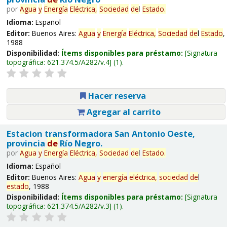
por
Agua
y
Energía
Eléctrica,
Sociedad
de
l
Estado
.
Idioma:
Español
Editor:
Buenos Aires:
Agua
y
Energía
Eléctrica,
Sociedad
de
l
Estado
,
1988
Disponibilidad:
Ítems disponibles para préstamo:
Signatura
topográfica:
621.374.5/A282/v.4
(1).
Hacer reserva
Agregar al carrito
Estacion transformadora San Antonio Oeste,
provincia
de
Río Negro.
por
Agua
y
Energía
Eléctrica,
Sociedad
de
l
Estado
.
Idioma:
Español
Editor:
Buenos Aires:
Agua
y
energía
eléctrica,
sociedad
de
l
estado
, 1988
Disponibilidad:
Ítems disponibles para préstamo:
Signatura
topográfica:
621.374.5/A282/v.3
(1).