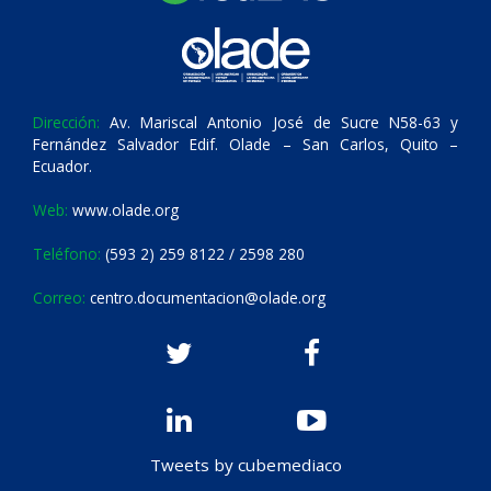
Dirección:
Av. Mariscal Antonio José de Sucre N58-63 y
Fernández Salvador Edif. Olade – San Carlos, Quito –
Ecuador.
Web:
www.olade.org
Teléfono:
(593 2) 259 8122 / 2598 280
Correo:
centro.documentacion@olade.org
Tweets by cubemediaco