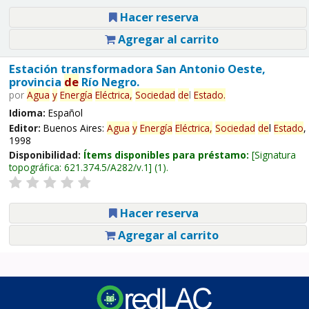
Hacer reserva
Agregar al carrito
Estación transformadora San Antonio Oeste,
provincia
de
Río Negro.
por
Agua
y
Energía
Eléctrica,
Sociedad
de
l
Estado
.
Idioma:
Español
Editor:
Buenos Aires:
Agua
y
Energía
Eléctrica,
Sociedad
de
l
Estado
,
1998
Disponibilidad:
Ítems disponibles para préstamo:
Signatura
topográfica:
621.374.5/A282/v.1
(1).
Hacer reserva
Agregar al carrito