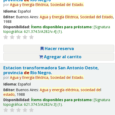
por
Agua
y
Energía
Eléctrica,
Sociedad
de
l
Estado
.
Idioma:
Español
Editor:
Buenos Aires:
Agua
y
Energía
Eléctrica,
Sociedad
de
l
Estado
,
1988
Disponibilidad:
Ítems disponibles para préstamo:
Signatura
topográfica:
621.374.5/A282/v.4
(1).
Hacer reserva
Agregar al carrito
Estacion transformadora San Antonio Oeste,
provincia
de
Río Negro.
por
Agua
y
Energía
Eléctrica,
Sociedad
de
l
Estado
.
Idioma:
Español
Editor:
Buenos Aires:
Agua
y
energía
eléctrica,
sociedad
de
l
estado
, 1988
Disponibilidad:
Ítems disponibles para préstamo:
Signatura
topográfica:
621.374.5/A282/v.3
(1).