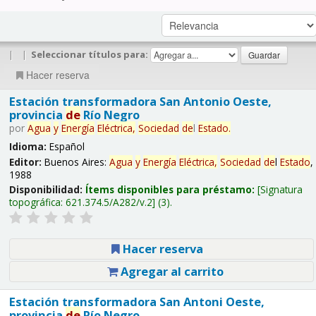
|
|
Seleccionar títulos para:
Hacer reserva
Estación transformadora San Antonio Oeste,
provincia
de
Río Negro
por
Agua
y
Energía
Eléctrica,
Sociedad
de
l
Estado
.
Idioma:
Español
Editor:
Buenos Aires:
Agua
y
Energía
Eléctrica,
Sociedad
de
l
Estado
,
1988
Disponibilidad:
Ítems disponibles para préstamo:
Signatura
topográfica:
621.374.5/A282/v.2
(3).
Hacer reserva
Agregar al carrito
Estación transformadora San Antoni Oeste,
provincia
de
Río Negro