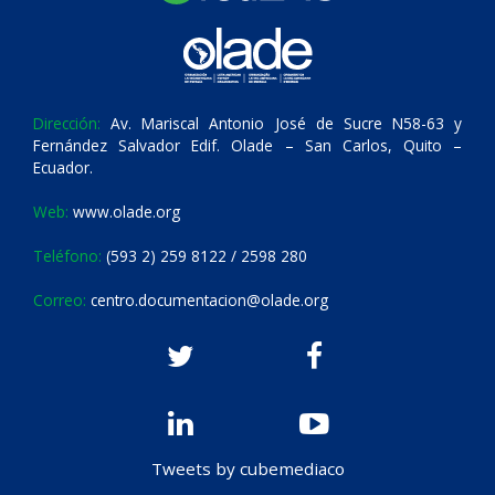
Dirección:
Av. Mariscal Antonio José de Sucre N58-63 y
Fernández Salvador Edif. Olade – San Carlos, Quito –
Ecuador.
Web:
www.olade.org
Teléfono:
(593 2) 259 8122 / 2598 280
Correo:
centro.documentacion@olade.org
Tweets by cubemediaco