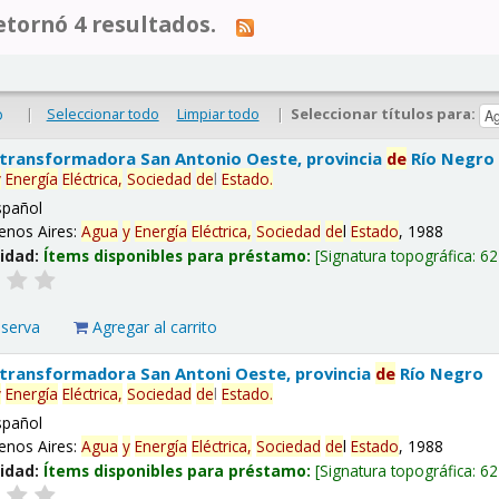
tornó 4 resultados.
|
Seleccionar todo
Limpiar todo
|
Seleccionar títulos para:
o
 transformadora San Antonio Oeste, provincia
de
Río Negro
y
Energía
Eléctrica,
Sociedad
de
l
Estado
.
spañol
enos Aires:
Agua
y
Energía
Eléctrica,
Sociedad
de
l
Estado
, 1988
lidad:
Ítems disponibles para préstamo:
Signatura topográfica:
62
eserva
Agregar al carrito
 transformadora San Antoni Oeste, provincia
de
Río Negro
y
Energía
Eléctrica,
Sociedad
de
l
Estado
.
spañol
enos Aires:
Agua
y
Energía
Eléctrica,
Sociedad
de
l
Estado
, 1988
lidad:
Ítems disponibles para préstamo:
Signatura topográfica:
62