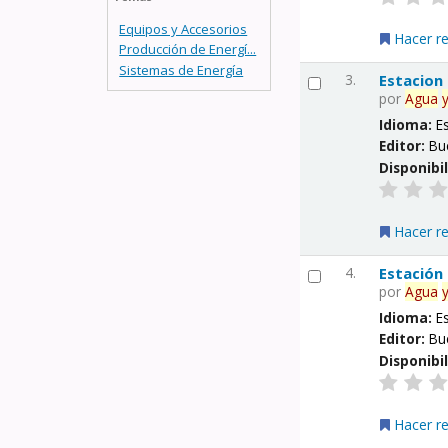
Equipos y Accesorios
Hacer r
Producción de Energí...
Sistemas de Energía
3.
Estacion
por
Agua
Idioma:
E
Editor:
Bu
Disponibi
Hacer r
4.
Estación
por
Agua
Idioma:
E
Editor:
Bu
Disponibi
Hacer r