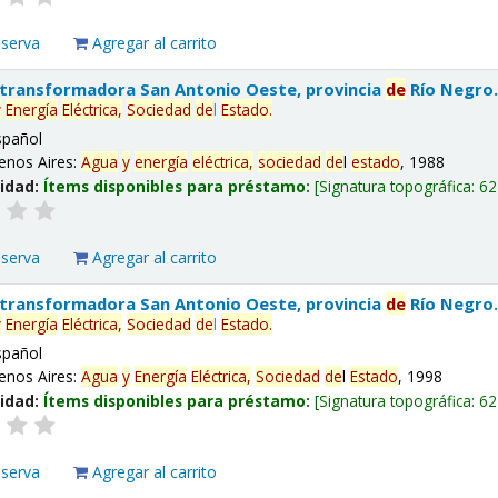
eserva
Agregar al carrito
 transformadora San Antonio Oeste, provincia
de
Río Negro
y
Energía
Eléctrica,
Sociedad
de
l
Estado
.
spañol
enos Aires:
Agua
y
energía
eléctrica,
sociedad
de
l
estado
, 1988
lidad:
Ítems disponibles para préstamo:
Signatura topográfica:
62
eserva
Agregar al carrito
 transformadora San Antonio Oeste, provincia
de
Río Negro
y
Energía
Eléctrica,
Sociedad
de
l
Estado
.
spañol
enos Aires:
Agua
y
Energía
Eléctrica,
Sociedad
de
l
Estado
, 1998
lidad:
Ítems disponibles para préstamo:
Signatura topográfica:
62
eserva
Agregar al carrito