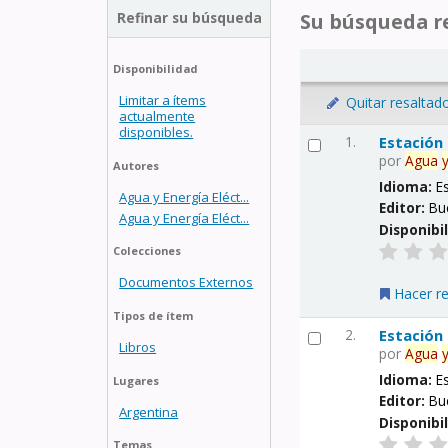
Refinar su búsqueda
Su búsqueda re
Disponibilidad
Limitar a ítems
Quitar resaltad
actualmente
disponibles.
1.
Estación
por
Agua
Autores
Idioma:
E
Agua y Energía Eléct...
Editor:
Bu
Agua y Energía Eléct...
Disponibi
Colecciones
Documentos Externos
Hacer r
Tipos de ítem
2.
Estación
Libros
por
Agua
Idioma:
E
Lugares
Editor:
Bu
Argentina
Disponibi
Temas