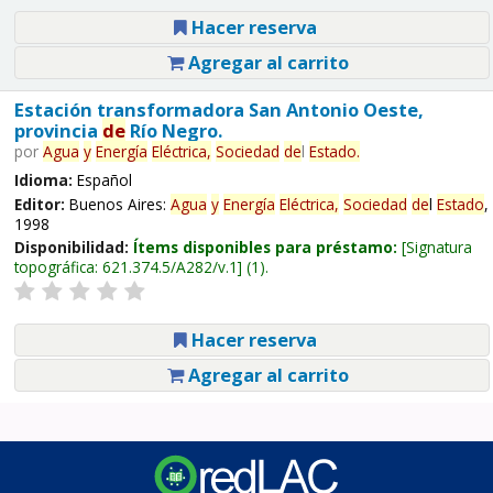
Hacer reserva
Agregar al carrito
Estación transformadora San Antonio Oeste,
provincia
de
Río Negro.
por
Agua
y
Energía
Eléctrica,
Sociedad
de
l
Estado
.
Idioma:
Español
Editor:
Buenos Aires:
Agua
y
Energía
Eléctrica,
Sociedad
de
l
Estado
,
1998
Disponibilidad:
Ítems disponibles para préstamo:
Signatura
topográfica:
621.374.5/A282/v.1
(1).
Hacer reserva
Agregar al carrito