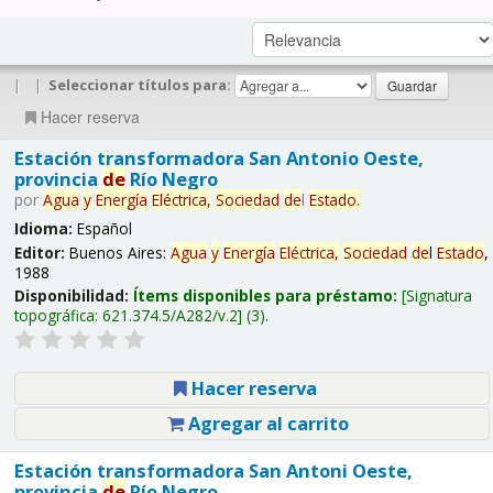
|
|
Seleccionar títulos para:
Hacer reserva
Estación transformadora San Antonio Oeste,
provincia
de
Río Negro
por
Agua
y
Energía
Eléctrica,
Sociedad
de
l
Estado
.
Idioma:
Español
Editor:
Buenos Aires:
Agua
y
Energía
Eléctrica,
Sociedad
de
l
Estado
,
1988
Disponibilidad:
Ítems disponibles para préstamo:
Signatura
topográfica:
621.374.5/A282/v.2
(3).
Hacer reserva
Agregar al carrito
Estación transformadora San Antoni Oeste,
provincia
de
Río Negro