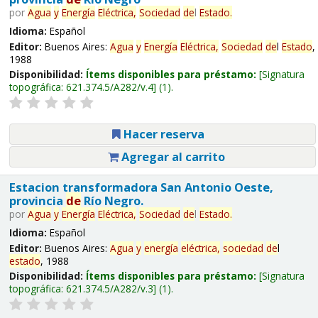
por
Agua
y
Energía
Eléctrica,
Sociedad
de
l
Estado
.
Idioma:
Español
Editor:
Buenos Aires:
Agua
y
Energía
Eléctrica,
Sociedad
de
l
Estado
,
1988
Disponibilidad:
Ítems disponibles para préstamo:
Signatura
topográfica:
621.374.5/A282/v.4
(1).
Hacer reserva
Agregar al carrito
Estacion transformadora San Antonio Oeste,
provincia
de
Río Negro.
por
Agua
y
Energía
Eléctrica,
Sociedad
de
l
Estado
.
Idioma:
Español
Editor:
Buenos Aires:
Agua
y
energía
eléctrica,
sociedad
de
l
estado
, 1988
Disponibilidad:
Ítems disponibles para préstamo:
Signatura
topográfica:
621.374.5/A282/v.3
(1).