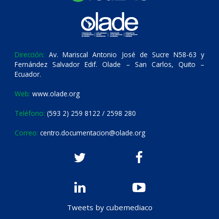
Dirección:
Av. Mariscal Antonio José de Sucre N58-63 y
Fernández Salvador Edif. Olade – San Carlos, Quito –
Ecuador.
Web:
www.olade.org
Teléfono:
(593 2) 259 8122 / 2598 280
Correo:
centro.documentacion@olade.org
Tweets by cubemediaco