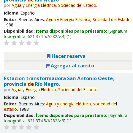
por
Agua
y
Energía
Eléctrica,
Sociedad
de
l
Estado
.
Idioma:
Español
Editor:
Buenos Aires:
Agua
y
Energía
Eléctrica,
Sociedad
de
l
Estado
,
1988
Disponibilidad:
Ítems disponibles para préstamo:
Signatura
topográfica:
621.374.5/A282/v.4
(1).
Hacer reserva
Agregar al carrito
Estacion transformadora San Antonio Oeste,
provincia
de
Río Negro.
por
Agua
y
Energía
Eléctrica,
Sociedad
de
l
Estado
.
Idioma:
Español
Editor:
Buenos Aires:
Agua
y
energía
eléctrica,
sociedad
de
l
estado
, 1988
Disponibilidad:
Ítems disponibles para préstamo:
Signatura
topográfica:
621.374.5/A282/v.3
(1).