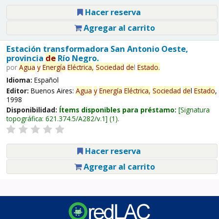
Hacer reserva
Agregar al carrito
Estación transformadora San Antonio Oeste,
provincia
de
Río Negro.
por
Agua
y
Energía
Eléctrica,
Sociedad
de
l
Estado
.
Idioma:
Español
Editor:
Buenos Aires:
Agua
y
Energía
Eléctrica,
Sociedad
de
l
Estado
,
1998
Disponibilidad:
Ítems disponibles para préstamo:
Signatura
topográfica:
621.374.5/A282/v.1
(1).
Hacer reserva
Agregar al carrito