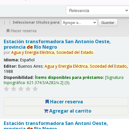
|
|
Seleccionar títulos para:
Hacer reserva
Estación transformadora San Antonio Oeste,
provincia
de
Río Negro
por
Agua
y
Energía
Eléctrica,
Sociedad
de
l
Estado
.
Idioma:
Español
Editor:
Buenos Aires:
Agua
y
Energía
Eléctrica,
Sociedad
de
l
Estado
,
1988
Disponibilidad:
Ítems disponibles para préstamo:
Signatura
topográfica:
621.374.5/A282/v.2
(3).
Hacer reserva
Agregar al carrito
Estación transformadora San Antoni Oeste,
provincia
de
Río Negro