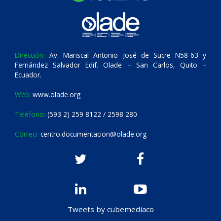
Dirección:
Av. Mariscal Antonio José de Sucre N58-63 y
Fernández Salvador Edif. Olade – San Carlos, Quito –
Ecuador.
Web:
www.olade.org
Teléfono:
(593 2) 259 8122 / 2598 280
Correo:
centro.documentacion@olade.org
Tweets by cubemediaco