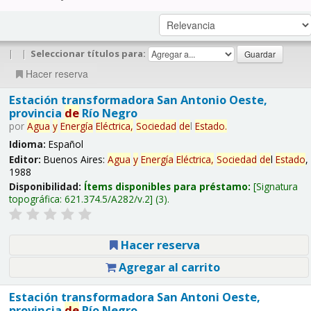
|
|
Seleccionar títulos para:
Hacer reserva
Estación transformadora San Antonio Oeste,
provincia
de
Río Negro
por
Agua
y
Energía
Eléctrica,
Sociedad
de
l
Estado
.
Idioma:
Español
Editor:
Buenos Aires:
Agua
y
Energía
Eléctrica,
Sociedad
de
l
Estado
,
1988
Disponibilidad:
Ítems disponibles para préstamo:
Signatura
topográfica:
621.374.5/A282/v.2
(3).
Hacer reserva
Agregar al carrito
Estación transformadora San Antoni Oeste,
provincia
de
Río Negro