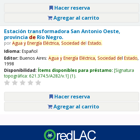
Hacer reserva
Agregar al carrito
Estación transformadora San Antonio Oeste,
provincia
de
Río Negro.
por
Agua
y
Energía
Eléctrica,
Sociedad
de
l
Estado
.
Idioma:
Español
Editor:
Buenos Aires:
Agua
y
Energía
Eléctrica,
Sociedad
de
l
Estado
,
1998
Disponibilidad:
Ítems disponibles para préstamo:
Signatura
topográfica:
621.374.5/A282/v.1
(1).
Hacer reserva
Agregar al carrito