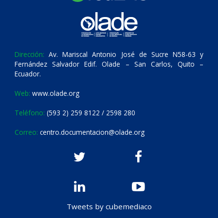
Dirección:
Av. Mariscal Antonio José de Sucre N58-63 y
Fernández Salvador Edif. Olade – San Carlos, Quito –
Ecuador.
Web:
www.olade.org
Teléfono:
(593 2) 259 8122 / 2598 280
Correo:
centro.documentacion@olade.org
Tweets by cubemediaco