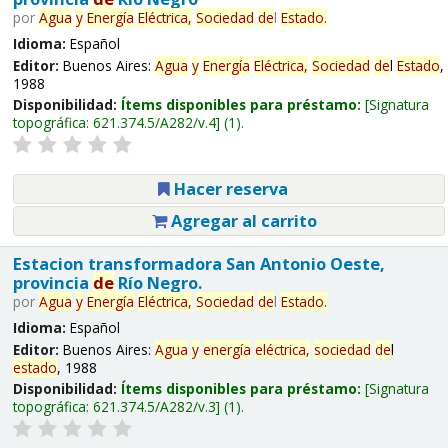
por
Agua
y
Energía
Eléctrica,
Sociedad
de
l
Estado
.
Idioma:
Español
Editor:
Buenos Aires:
Agua
y
Energía
Eléctrica,
Sociedad
de
l
Estado
,
1988
Disponibilidad:
Ítems disponibles para préstamo:
Signatura
topográfica:
621.374.5/A282/v.4
(1).
Hacer reserva
Agregar al carrito
Estacion transformadora San Antonio Oeste,
provincia
de
Río Negro.
por
Agua
y
Energía
Eléctrica,
Sociedad
de
l
Estado
.
Idioma:
Español
Editor:
Buenos Aires:
Agua
y
energía
eléctrica,
sociedad
de
l
estado
, 1988
Disponibilidad:
Ítems disponibles para préstamo:
Signatura
topográfica:
621.374.5/A282/v.3
(1).