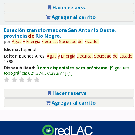
Hacer reserva
Agregar al carrito
Estación transformadora San Antonio Oeste,
provincia
de
Río Negro.
por
Agua
y
Energía
Eléctrica,
Sociedad
de
l
Estado
.
Idioma:
Español
Editor:
Buenos Aires:
Agua
y
Energía
Eléctrica,
Sociedad
de
l
Estado
,
1998
Disponibilidad:
Ítems disponibles para préstamo:
Signatura
topográfica:
621.374.5/A282/v.1
(1).
Hacer reserva
Agregar al carrito