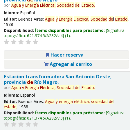
por
Agua
y
Energía
Eléctrica,
Sociedad
de
l
Estado
.
Idioma:
Español
Editor:
Buenos Aires:
Agua
y
Energía
Eléctrica,
Sociedad
de
l
Estado
,
1988
Disponibilidad:
Ítems disponibles para préstamo:
Signatura
topográfica:
621.374.5/A282/v.4
(1).
Hacer reserva
Agregar al carrito
Estacion transformadora San Antonio Oeste,
provincia
de
Río Negro.
por
Agua
y
Energía
Eléctrica,
Sociedad
de
l
Estado
.
Idioma:
Español
Editor:
Buenos Aires:
Agua
y
energía
eléctrica,
sociedad
de
l
estado
, 1988
Disponibilidad:
Ítems disponibles para préstamo:
Signatura
topográfica:
621.374.5/A282/v.3
(1).