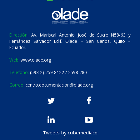
Dirección:
Av. Mariscal Antonio José de Sucre N58-63 y
Fernández Salvador Edif. Olade – San Carlos, Quito –
Ecuador.
Web:
www.olade.org
Teléfono:
(593 2) 259 8122 / 2598 280
Correo:
centro.documentacion@olade.org
Tweets by cubemediaco