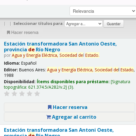
|
|
Seleccionar títulos para:
Hacer reserva
Estación transformadora San Antonio Oeste,
provincia
de
Río Negro
por
Agua
y
Energía
Eléctrica,
Sociedad
de
l
Estado
.
Idioma:
Español
Editor:
Buenos Aires:
Agua
y
Energía
Eléctrica,
Sociedad
de
l
Estado
,
1988
Disponibilidad:
Ítems disponibles para préstamo:
Signatura
topográfica:
621.374.5/A282/v.2
(3).
Hacer reserva
Agregar al carrito
Estación transformadora San Antoni Oeste,
provincia
de
Río Negro