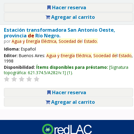
Hacer reserva
Agregar al carrito
Estación transformadora San Antonio Oeste,
provincia
de
Río Negro.
por
Agua
y
Energía
Eléctrica,
Sociedad
de
l
Estado
.
Idioma:
Español
Editor:
Buenos Aires:
Agua
y
Energía
Eléctrica,
Sociedad
de
l
Estado
,
1998
Disponibilidad:
Ítems disponibles para préstamo:
Signatura
topográfica:
621.374.5/A282/v.1
(1).
Hacer reserva
Agregar al carrito