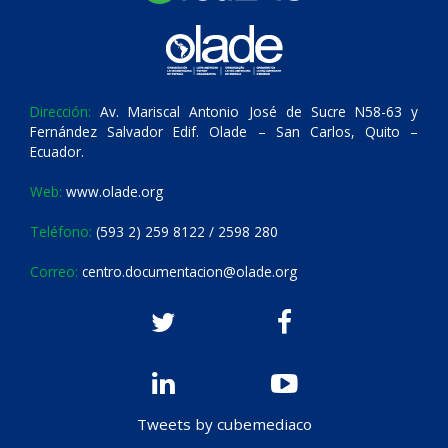
Dirección:
Av. Mariscal Antonio José de Sucre N58-63 y
Fernández Salvador Edif. Olade – San Carlos, Quito –
Ecuador.
Web:
www.olade.org
Teléfono:
(593 2) 259 8122 / 2598 280
Correo:
centro.documentacion@olade.org
Tweets by cubemediaco