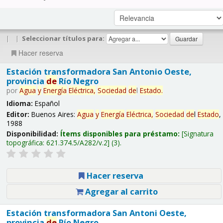
|
|
Seleccionar títulos para:
Hacer reserva
Estación transformadora San Antonio Oeste,
provincia
de
Río Negro
por
Agua
y
Energía
Eléctrica,
Sociedad
de
l
Estado
.
Idioma:
Español
Editor:
Buenos Aires:
Agua
y
Energía
Eléctrica,
Sociedad
de
l
Estado
,
1988
Disponibilidad:
Ítems disponibles para préstamo:
Signatura
topográfica:
621.374.5/A282/v.2
(3).
Hacer reserva
Agregar al carrito
Estación transformadora San Antoni Oeste,
provincia
de
Río Negro