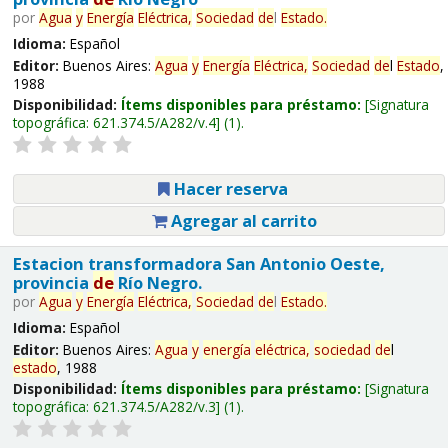
por
Agua
y
Energía
Eléctrica,
Sociedad
de
l
Estado
.
Idioma:
Español
Editor:
Buenos Aires:
Agua
y
Energía
Eléctrica,
Sociedad
de
l
Estado
,
1988
Disponibilidad:
Ítems disponibles para préstamo:
Signatura
topográfica:
621.374.5/A282/v.4
(1).
Hacer reserva
Agregar al carrito
Estacion transformadora San Antonio Oeste,
provincia
de
Río Negro.
por
Agua
y
Energía
Eléctrica,
Sociedad
de
l
Estado
.
Idioma:
Español
Editor:
Buenos Aires:
Agua
y
energía
eléctrica,
sociedad
de
l
estado
, 1988
Disponibilidad:
Ítems disponibles para préstamo:
Signatura
topográfica:
621.374.5/A282/v.3
(1).