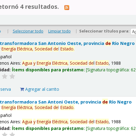
tornó 4 resultados.
|
Seleccionar todo
Limpiar todo
|
Seleccionar títulos para:
o
 transformadora San Antonio Oeste, provincia
de
Río Negro
y
Energía
Eléctrica,
Sociedad
de
l
Estado
.
spañol
enos Aires:
Agua
y
Energía
Eléctrica,
Sociedad
de
l
Estado
, 1988
lidad:
Ítems disponibles para préstamo:
Signatura topográfica:
62
eserva
Agregar al carrito
 transformadora San Antoni Oeste, provincia
de
Río Negro
y
Energía
Eléctrica,
Sociedad
de
l
Estado
.
spañol
enos Aires:
Agua
y
Energía
Eléctrica,
Sociedad
de
l
Estado
, 1988
lidad:
Ítems disponibles para préstamo:
Signatura topográfica:
62