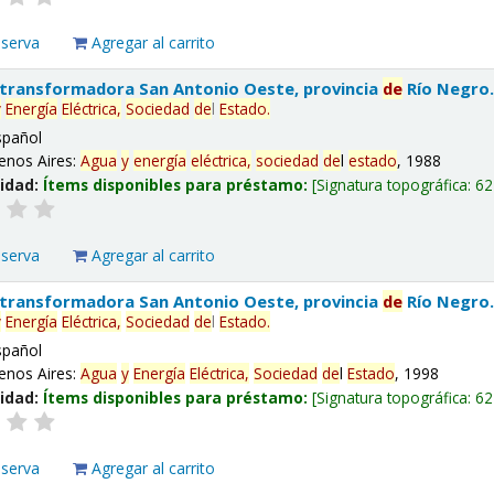
eserva
Agregar al carrito
 transformadora San Antonio Oeste, provincia
de
Río Negro
y
Energía
Eléctrica,
Sociedad
de
l
Estado
.
spañol
enos Aires:
Agua
y
energía
eléctrica,
sociedad
de
l
estado
, 1988
lidad:
Ítems disponibles para préstamo:
Signatura topográfica:
62
eserva
Agregar al carrito
 transformadora San Antonio Oeste, provincia
de
Río Negro
y
Energía
Eléctrica,
Sociedad
de
l
Estado
.
spañol
enos Aires:
Agua
y
Energía
Eléctrica,
Sociedad
de
l
Estado
, 1998
lidad:
Ítems disponibles para préstamo:
Signatura topográfica:
62
eserva
Agregar al carrito