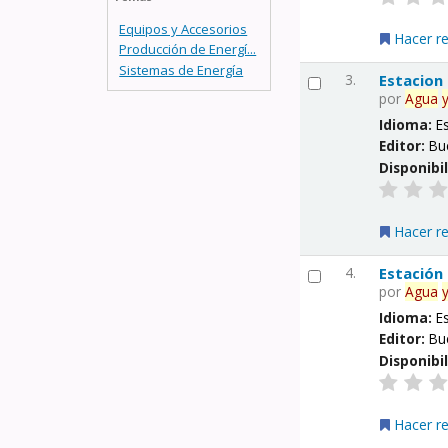
Equipos y Accesorios
Hacer r
Producción de Energí...
Sistemas de Energía
3.
Estacion
por
Agua
Idioma:
E
Editor:
Bu
Disponibi
Hacer r
4.
Estación
por
Agua
Idioma:
E
Editor:
Bu
Disponibi
Hacer r