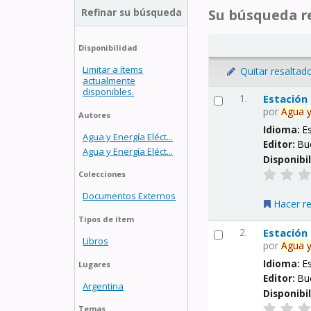
Refinar su búsqueda
Su búsqueda re
Disponibilidad
Limitar a ítems
Quitar resaltad
actualmente
disponibles.
1.
Estación
por
Agua
Autores
Idioma:
E
Agua y Energía Eléct...
Editor:
Bu
Agua y Energía Eléct...
Disponibi
Colecciones
Documentos Externos
Hacer r
Tipos de ítem
2.
Estación
Libros
por
Agua
Idioma:
E
Lugares
Editor:
Bu
Argentina
Disponibi
Temas