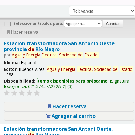
|
|
Seleccionar títulos para:
Hacer reserva
Estación transformadora San Antonio Oeste,
provincia
de
Río Negro
por
Agua
y
Energía
Eléctrica,
Sociedad
de
l
Estado
.
Idioma:
Español
Editor:
Buenos Aires:
Agua
y
Energía
Eléctrica,
Sociedad
de
l
Estado
,
1988
Disponibilidad:
Ítems disponibles para préstamo:
Signatura
topográfica:
621.374.5/A282/v.2
(3).
Hacer reserva
Agregar al carrito
Estación transformadora San Antoni Oeste,
provincia
de
Río Negro