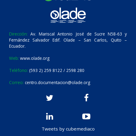
Dirección:
Av. Mariscal Antonio José de Sucre N58-63 y
Fernández Salvador Edif. Olade – San Carlos, Quito –
Ecuador.
Web:
www.olade.org
Teléfono:
(593 2) 259 8122 / 2598 280
Correo:
centro.documentacion@olade.org
Tweets by cubemediaco