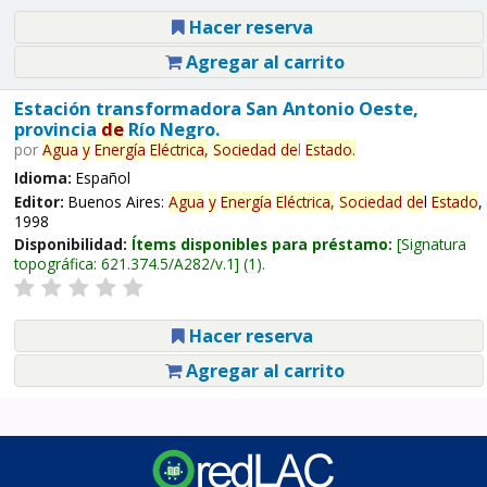
Hacer reserva
Agregar al carrito
Estación transformadora San Antonio Oeste,
provincia
de
Río Negro.
por
Agua
y
Energía
Eléctrica,
Sociedad
de
l
Estado
.
Idioma:
Español
Editor:
Buenos Aires:
Agua
y
Energía
Eléctrica,
Sociedad
de
l
Estado
,
1998
Disponibilidad:
Ítems disponibles para préstamo:
Signatura
topográfica:
621.374.5/A282/v.1
(1).
Hacer reserva
Agregar al carrito