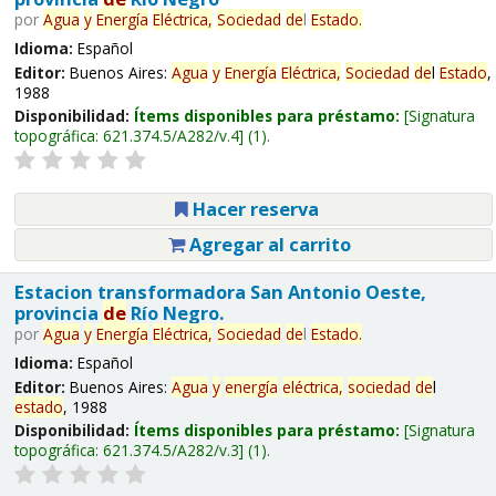
por
Agua
y
Energía
Eléctrica,
Sociedad
de
l
Estado
.
Idioma:
Español
Editor:
Buenos Aires:
Agua
y
Energía
Eléctrica,
Sociedad
de
l
Estado
,
1988
Disponibilidad:
Ítems disponibles para préstamo:
Signatura
topográfica:
621.374.5/A282/v.4
(1).
Hacer reserva
Agregar al carrito
Estacion transformadora San Antonio Oeste,
provincia
de
Río Negro.
por
Agua
y
Energía
Eléctrica,
Sociedad
de
l
Estado
.
Idioma:
Español
Editor:
Buenos Aires:
Agua
y
energía
eléctrica,
sociedad
de
l
estado
, 1988
Disponibilidad:
Ítems disponibles para préstamo:
Signatura
topográfica:
621.374.5/A282/v.3
(1).